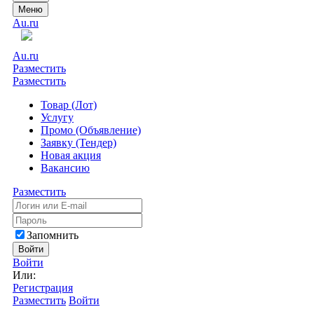
Меню
Au.ru
Au.ru
Разместить
Разместить
Товар (Лот)
Услугу
Промо (Объявление)
Заявку (Тендер)
Новая акция
Вакансию
Разместить
Запомнить
Войти
Войти
Или:
Регистрация
Разместить
Войти