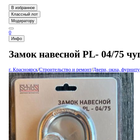
В избранное
Классный лот
Модератору
0
Инфо
Замок навесной PL- 04/75 чуг
г. Красноярск
/
Строительство и ремонт
/
Двери, окна, фурниту