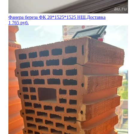
Фанера береза ФК 20*1525*1525 НШ.Доставка
1 765
руб.