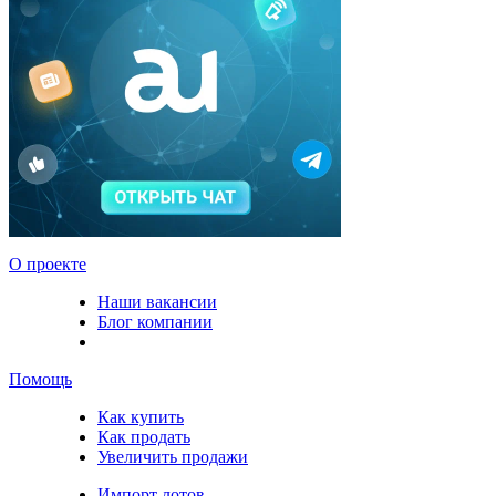
О проекте
Наши вакансии
Блог компании
Помощь
Как купить
Как продать
Увеличить продажи
Импорт лотов