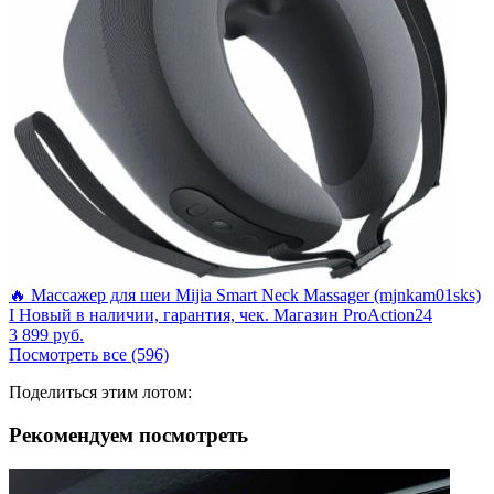
🔥 Массажер для шеи Mijia Smart Neck Massager (mjnkam01sks)
I Новый в наличии, гарантия, чек. Магазин ProAction24
3 899
руб.
Посмотреть все (596)
Поделиться этим лотом:
Рекомендуем посмотреть