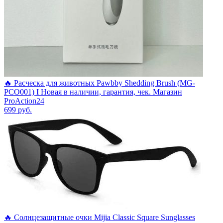
🔥 Расческа для животных Pawbby Shedding Brush (MG-
PCO001) I Новая в наличии, гарантия, чек. Магазин
ProAction24
699
руб.
🔥 Солнцезащитные очки Mijia Classic Square Sunglasses