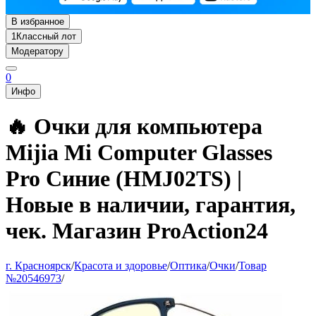
В избранное
1
Классный лот
Модератору
0
Инфо
🔥 Очки для компьютера
Mijia Mi Computer Glasses
Pro Синие (HMJ02TS) |
Новые в наличии, гарантия,
чек. Магазин ProAction24
г. Красноярск
/
Красота и здоровье
/
Оптика
/
Очки
/
Товар
№20546973
/