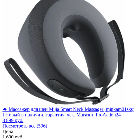
🔥 Массажер для шеи Mijia Smart Neck Massager (mjnkam01sks)
I Новый в наличии, гарантия, чек. Магазин ProAction24
3 899
руб.
Посмотреть все (596)
Цена
1 600
руб.