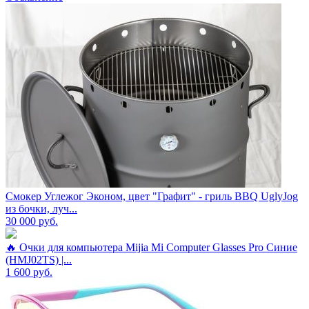
Смокер Углежог Эконом, цвет "Графит" - гриль BBQ UglyJog
из бочки, луч...
30 000
руб.
🔥 Очки для компьютера Mijia Mi Computer Glasses Pro Синие
(HMJ02TS) |...
1 600
руб.