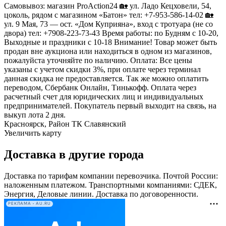
Самовывоз: магазин ProAction24 🏡 ул. Ладо Кецховели, 54,
цоколь, рядом с магазином «Батон» тел: +7-953-586-14-02 🏡
ул. 9 Мая, 73 — ост. «Дом Куприяна», вход с тротуара (не со
двора) тел: +7908-223-73-43 Время работы: по Будням с 10-20,
Выходные и праздники с 10-18 Внимание! Товар может быть
продан вне аукциона или находиться в одном из магазинов,
пожалуйста уточняйте по наличию. Оплата: Все цены
указаны с учетом скидки 3%, при оплате через терминал
данная скидка не предоставляется. Так же можно оплатить
переводом, Сбербанк Онлайн, Тинькофф. Оплата через
расчетный счет для юридических лиц и индивидуальных
предпринимателей. Покупатель первый выходит на связь, на
выкуп лота 2 дня.
Красноярск, Район ТК Славянский
Увеличить карту
Доставка в другие города
Доставка по тарифам компании перевозчика. Почтой России:
наложенным платежом. Транспортными компаниями: СДЕК,
Энергия, Деловые линии. Доставка по договоренности.
РЕКЛАМА • AU.RU