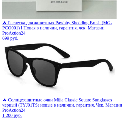
🔥 Расческа для животных Pawbby Shedding Brush (MG-
PCO001) I Новая в наличии, гарантия, чек. Магазин
ProAction24
699
руб.
🔥 Солнцезащитные очки Mijia Classic Square Sunglasses
черный (TYJ01TS) новые в наличии, гарантия, Чек. Магазин
ProAction24
1 200
руб.