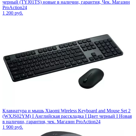
черный (TYJ01TS) новые в наличии, гарантия, Чек. Магазин
ProAction24
1 200
руб.
Клавиатура и мышь Xiaomi Wireless Keyboard and Mouse Set 2
(WXJS02YM) I Английская расскладка I Цвет черный I Новая
в наличии, гарантия, чек. Магазин ProAction24
1 900
руб.