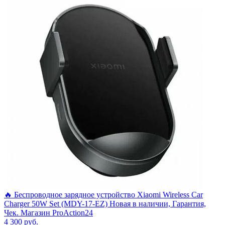
🔥 Беспроводное зарядное устройство Xiaomi Wireless Car
Charger 50W Set (MDY-17-EZ) Новая в наличии, Гарантия,
Чек. Магазин ProAction24
4 300
руб.