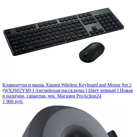
Клавиатура и мышь Xiaomi Wireless Keyboard and Mouse Set 2
(WXJS02YM) I Английская расскладка I Цвет черный I Новая
в наличии, гарантия, чек. Магазин ProAction24
1 900
руб.