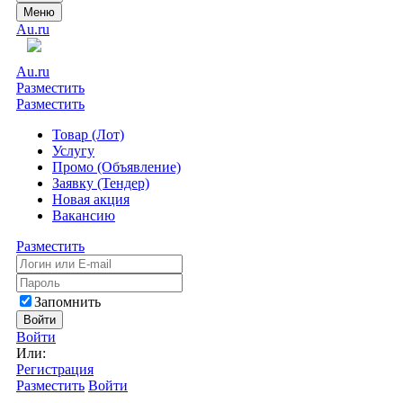
Меню
Au.ru
Au.ru
Разместить
Разместить
Товар (Лот)
Услугу
Промо (Объявление)
Заявку (Тендер)
Новая акция
Вакансию
Разместить
Запомнить
Войти
Войти
Или:
Регистрация
Разместить
Войти