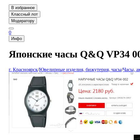
В избранное
Классный лот
Модератору
0
Инфо
Японские часы Q&Q VP34 00
г. Красноярск
/
Ювелирные изделия, бижутерия, часы
/
Часы, а