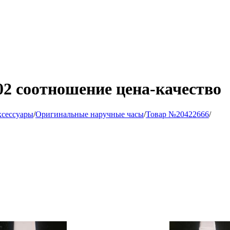
2 соотношение цена-качество
ксессуары
/
Оригинальные наручные часы
/
Товар №20422666
/