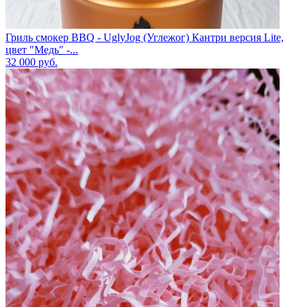
Гриль смокер BBQ - UglyJog (Углежог) Кантри версия Lite,
цвет "Медь" -...
32 000
руб.