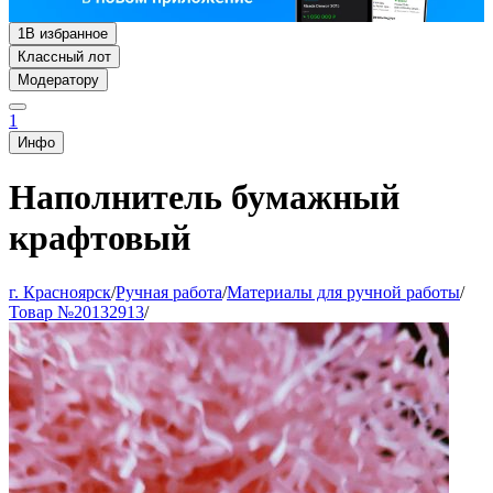
1
В избранное
Классный лот
Модератору
1
Инфо
Наполнитель бумажный
крафтовый
г. Красноярск
/
Ручная работа
/
Материалы для ручной работы
/
Товар №20132913
/