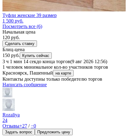
Туфли женские 39 размер
1 500
руб.
Посмотреть все (6)
Начальная цена
120
руб.
Сделать ставку
Блиц-цена
150 руб.
Купить сейчас
3 ч 1 мин 14 сек
до конца торгов
(9 авг 2026 12:56)
1 человек
минимальное кол-во участников торгов
Красноярск, Пашенный
на карте
Контакты доступны только победителю торгов
Написать сообщение
Rozaliya
24
Отзывы
+27
/
−0
Задать вопрос
Предложить цену