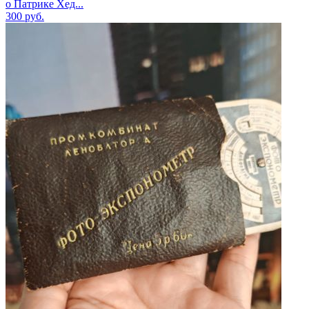
о Патрике Хед...
300
руб.