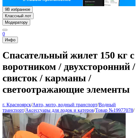
9
В избранное
Классный лот
Модератору
0
Инфо
Спасательный жилет 150 кг с
воротником / двухсторонний /
свисток / карманы /
светоотражающие элементы
г. Красноярск
/
Авто, мото, водный транспорт
/
Водный
транспорт
/
Аксессуары для лодок и катеров
/
Товар №19977078
/