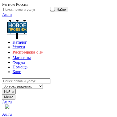
Регион
Россия
Найти
Au.ru
Каталог
Услуги
Распродажа с 1
₽
Магазины
Форум
Помощь
Блог
Найти
Меню
Au.ru
Au.ru