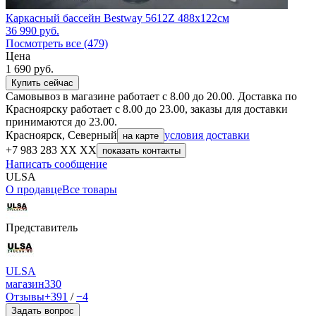
Каркасный бассейн Bestway 5612Z 488х122см
36 990
руб.
Посмотреть все (479)
Цена
1 690
руб.
Купить сейчас
Самовывоз в магазине работает с 8.00 до 20.00. Доставка по
Красноярску работает с 8.00 до 23.00, заказы для доставки
принимаются до 23.00.
Красноярск, Северный
условия доставки
на карте
+7 983 283 XX XX
показать контакты
Написать сообщение
ULSA
О продавце
Все товары
Представитель
ULSA
магазин
330
Отзывы
+391
/
−4
Задать вопрос