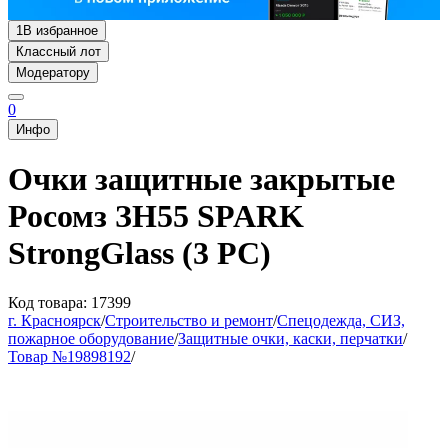
1
В избранное
Классный лот
Модератору
0
Инфо
Очки защитные закрытые
Росомз ЗН55 SPARK
StrongGlass (3 PC)
Код товара: 17399
г. Красноярск
/
Строительство и ремонт
/
Спецодежда, СИЗ,
пожарное оборудование
/
Защитные очки, каски, перчатки
/
Товар №19898192
/