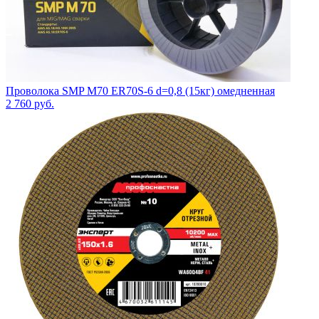
Проволока SMP M70 ER70S-6 d=0,8 (15кг) омедненная
2 760
руб.