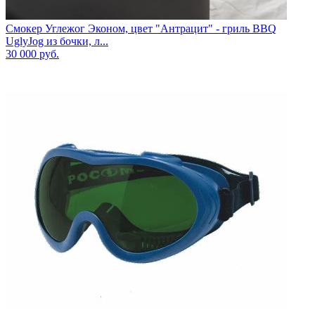
Смокер Углежог Эконом, цвет "Антрацит" - гриль BBQ
UglyJog из бочки, л...
30 000
руб.