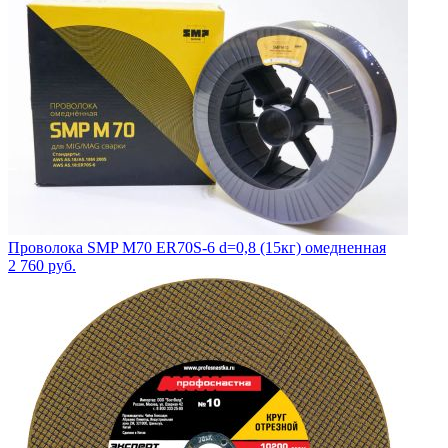
Проволока SMP M70 ER70S-6 d=0,8 (15кг) омедненная
2 760
руб.