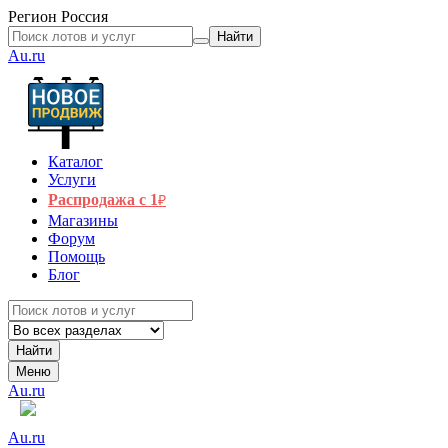
Регион
Россия
Найти
Au.ru
Каталог
Услуги
Распродажа с 1
₽
Магазины
Форум
Помощь
Блог
Найти
Меню
Au.ru
Au.ru