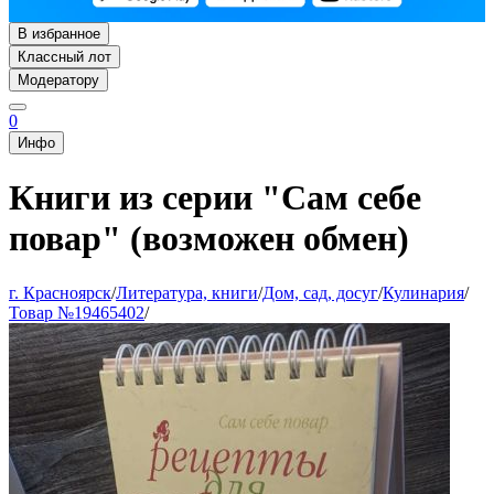
В избранное
Классный лот
Модератору
0
Инфо
Книги из серии "Сам себе
повар" (возможен обмен)
г. Красноярск
/
Литература, книги
/
Дом, сад, досуг
/
Кулинария
/
Товар №19465402
/