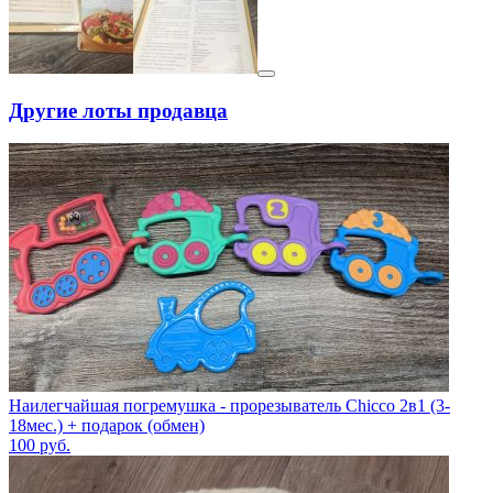
Другие лоты продавца
Наилегчайшая погремушка - прорезыватель Chicco 2в1 (3-
18мес.) + подарок (обмен)
100
руб.