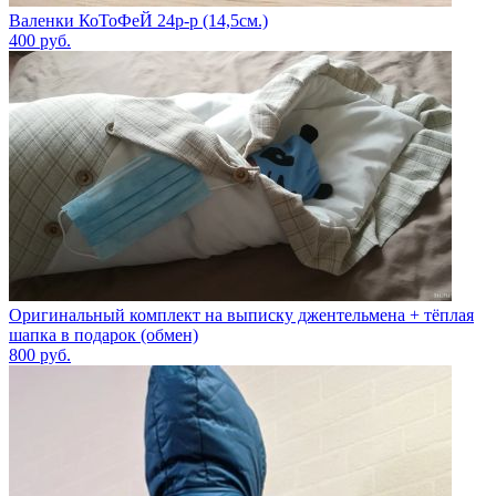
Валенки КоТоФеЙ 24р-р (14,5см.)
400
руб.
Оригинальный комплект на выписку джентельмена + тёплая
шапка в подарок (обмен)
800
руб.