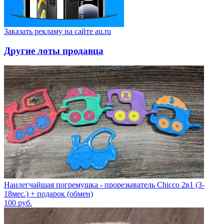
Заказать рекламу на сайте au.ru
Другие лоты продавца
Наилегчайшая погремушка - прорезыватель Chicco 2в1 (3-
18мес.) + подарок (обмен)
100
руб.