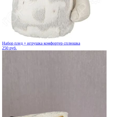
Набор плед + игрушка комфортер сплюшка
250
руб.