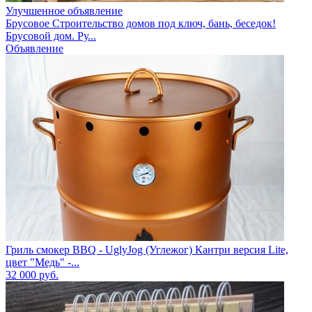
Улучшенное объявление
Брусовое Строительство домов под ключ, бань, беседок!
Брусовой дом. Ру...
Объявление
Гриль смокер BBQ - UglyJog (Углежог) Кантри версия Lite,
цвет "Медь" -...
32 000
руб.