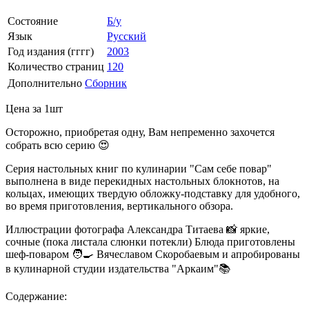
Состояние
Б/у
Язык
Русский
Год издания (гггг)
2003
Количество страниц
120
Дополнительно
Сборник
Цена за 1шт
Осторожно, приобретая одну, Вам непременно захочется
собрать всю серию 😍
Серия настольных книг по кулинарии "Сам себе повар"
выполнена в виде перекидных настольных блокнотов, на
кольцах, имеющих твердую обложку-подставку для удобного,
во время приготовления, вертикального обзора.
Иллюстрации фотографа Александра Титаева 📸 яркие,
сочные (пока листала слюнки потекли) Блюда приготовлены
шеф-поваром 🧑‍🍳 Вячеславом Скоробаевым и апробированы
в кулинарной студии издательства "Аркаим"📚
Содержание: