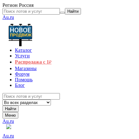
Регион
Россия
Найти
Au.ru
Каталог
Услуги
Распродажа с 1
₽
Магазины
Форум
Помощь
Блог
Найти
Меню
Au.ru
Au.ru