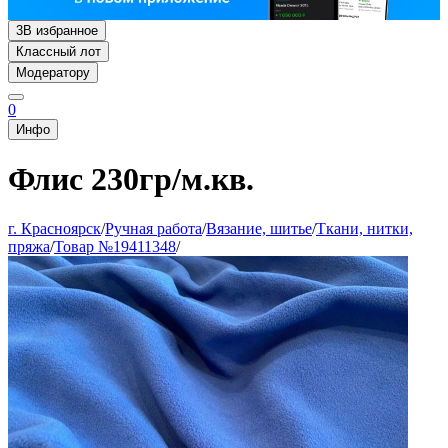
3
В избранное
Классный лот
Модератору
0
Инфо
Флис 230гр/м.кв.
г. Красноярск
/
Ручная работа
/
Вязание, шитье
/
Ткани, нитки,
пряжа
/
Товар №19411348
/