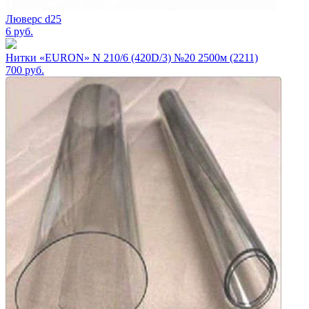
Люверс d25
6
руб.
Нитки «EURON» N 210/6 (420D/3) №20 2500м (2211)
700
руб.