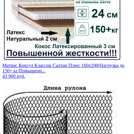
Матрас Консул Классик Салтан Плюс 160х190(Нагрузка до
150+ кг/Повышенн...
43 900
руб.