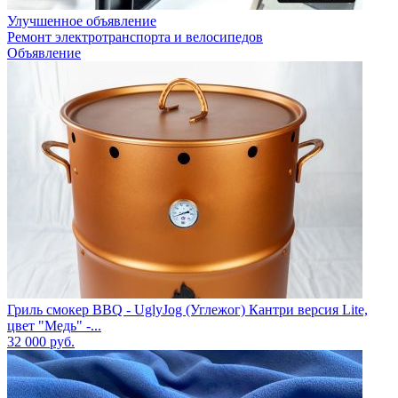
Улучшенное объявление
Ремонт электротранспорта и велосипедов
Объявление
Гриль смокер BBQ - UglyJog (Углежог) Кантри версия Lite,
цвет "Медь" -...
32 000
руб.