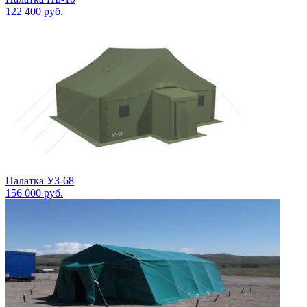
122 400
руб.
Палатка УЗ-68
156 000
руб.