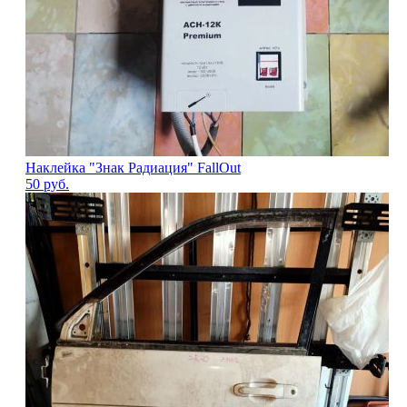
Наклейка "Знак Радиация" FallOut
50
руб.