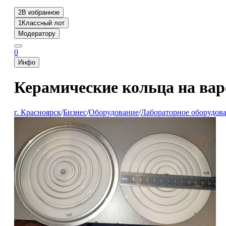
2
В избранное
1
Классный лот
Модератору
0
Инфо
Керамические кольца на вар
г. Красноярск
/
Бизнес
/
Оборудование
/
Лабораторное оборудова