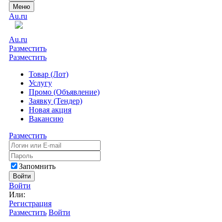
Меню
Au.ru
Au.ru
Разместить
Разместить
Товар (Лот)
Услугу
Промо (Объявление)
Заявку (Тендер)
Новая акция
Вакансию
Разместить
Запомнить
Войти
Войти
Или:
Регистрация
Разместить
Войти