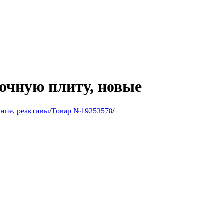
очную плиту, новые
ние, реактивы
/
Товар №19253578
/