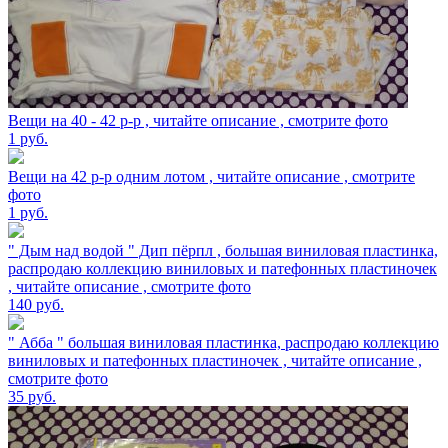
Вещи на 40 - 42 р-р , читайте описание , смотрите фото
1
руб.
Вещи на 42 р-р одним лотом , читайте описание , смотрите
фото
1
руб.
" Дым над водой " Дип пёрпл , большая виниловая пластинка,
распродаю коллекцию виниловых и патефонных пластиночек
, читайте описание , смотрите фото
140
руб.
" Абба " большая виниловая пластинка, распродаю коллекцию
виниловых и патефонных пластиночек , читайте описание ,
смотрите фото
35
руб.