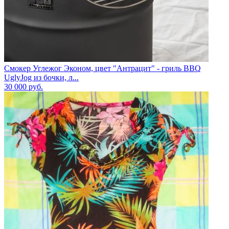
Смокер Углежог Эконом, цвет "Антрацит" - гриль BBQ
UglyJog из бочки, л...
30 000
руб.