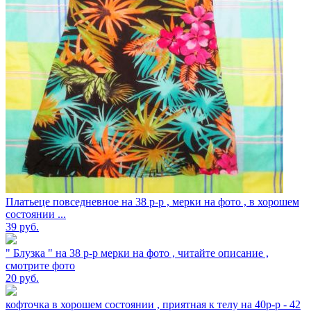
Платьеце повседневное на 38 р-р , мерки на фото , в хорошем
состоянии ...
39
руб.
" Блузка " на 38 р-р мерки на фото , читайте описание ,
смотрите фото
20
руб.
кофточка в хорошем состоянии , приятная к телу на 40р-р - 42