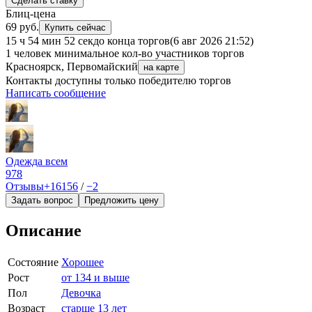
Сделать ставку
Блиц-цена
69 руб.
Купить сейчас
15 ч 54 мин 52 сек
до конца торгов
(6 авг 2026 21:52)
1 человек
минимальное кол-во участников торгов
Красноярск, Первомайский
на карте
Контакты доступны только победителю торгов
Написать сообщение
Одежда всем
978
Отзывы
+16156
/
−2
Задать вопрос
Предложить цену
Описание
Состояние
Хорошее
Рост
от 134 и выше
Пол
Девочка
Возраст
старше 13 лет