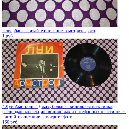
Повербанк , читайте описание , смотрите фото
1
руб.
" Луи Амстронг " Джаз , большая виниловая пластинка,
распродаю коллекцию виниловых и патефонных пластиночек
, читайте описание , смотрите фото
160
руб.