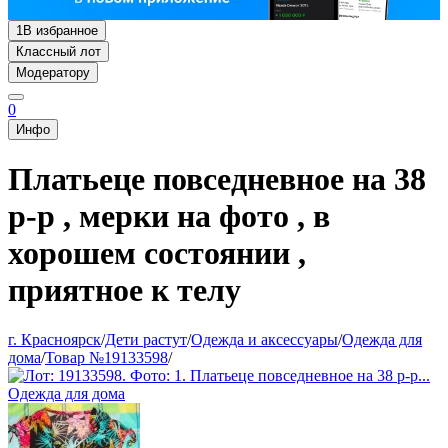
1
В избранное
Классный лот
Модератору
0
Инфо
Платьеце повседневное на 38
р-р , мерки на фото , в
хорошем состоянии ,
приятное к телу
г. Красноярск
/
Дети растут
/
Одежда и аксессуары
/
Одежда для
дома
/
Товар №19133598
/