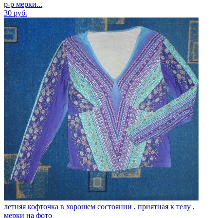
р-р мерки...
30
руб.
летняя кофточка в хорошем состоянии , приятная к телу ,
мерки на фото