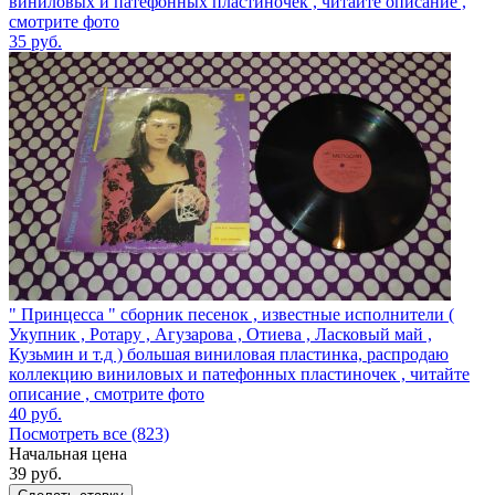
виниловых и патефонных пластиночек , читайте описание ,
смотрите фото
35
руб.
" Принцесса " сборник песенок , известные исполнители (
Укупник , Ротару , Агузарова , Отиева , Ласковый май ,
Кузьмин и т.д ) большая виниловая пластинка, распродаю
коллекцию виниловых и патефонных пластиночек , читайте
описание , смотрите фото
40
руб.
Посмотреть все (823)
Начальная цена
39
руб.