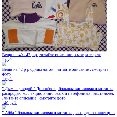
Вещи на 40 - 42 р-р , читайте описание , смотрите фото
1
руб.
Вещи на 42 р-р одним лотом , читайте описание , смотрите
фото
1
руб.
" Дым над водой " Дип пёрпл , большая виниловая пластинка,
распродаю коллекцию виниловых и патефонных пластиночек
, читайте описание , смотрите фото
140
руб.
" Абба " большая виниловая пластинка, распродаю коллекцию