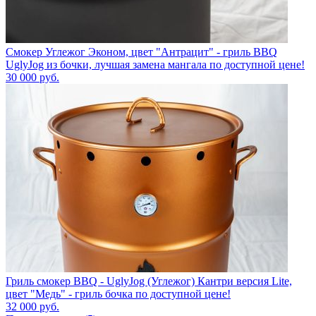
Смокер Углежог Эконом, цвет "Антрацит" - гриль BBQ
UglyJog из бочки, лучшая замена мангала по доступной цене!
30 000
руб.
Гриль смокер BBQ - UglyJog (Углежог) Кантри версия Lite,
цвет "Медь" - гриль бочка по доступной цене!
32 000
руб.