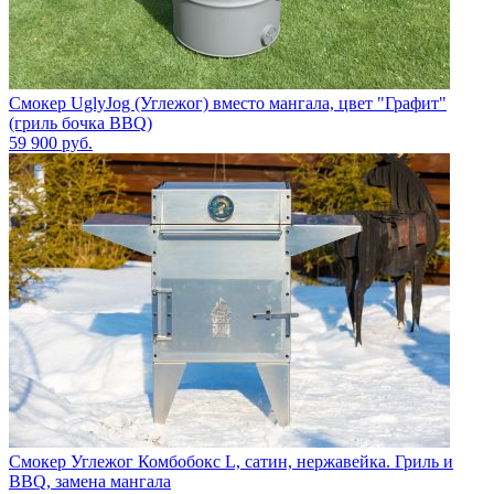
Смокер UglyJog (Углежог) вместо мангала, цвет "Графит"
(гриль бочка BBQ)
59 900
руб.
Смокер Углежог Комбобокс L, сатин, нержавейка. Гриль и
BBQ, замена мангала