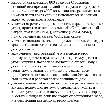
жаростойкая краска до 800 градусов С сохранит
внешний вид при длительной эксплуатации (у красок
жаростойкостью до 400С возможна потеря пигмента в
нижней части гриля если не используется защитный
экран который идет в комплекте)
множество режимов приготовления: жарка на открытых
углях, приготовление под крышкой (Grill), косвенный
нагрев, томление (BBQ), копчение (Low & Slow),
приготовление на казане, WOK или садже
можно использовать зимой и в дождь, так как благодаря
крышке горящий уголь и ваши блюда защищены от
дождя и снега
экономичен - несгоревший уголь используется
повторно, для чего нужно закрыть задвижку гриля и
уголь затухнет, после чего достаточно стрясти золу и
досыпать нового угля не выбрасывая старый
гриль можно хранить на улице, но рекомендуем
приобрести защитный чехол, чтобы ваш Углежог всегда
был чистым и радовал своим снешним видом
для завершения работы достаточно накрыть крышкой и
закрыть поддувало, не нужно специально тушить и
заливать уголь - он сам потухнет без доступа кислорода.
А остатки пищи на решетке сгорят от остаточного жара,
и в следующий раз легко удалятся щеткой