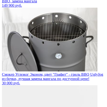
BBQ, замена мангала
149 900
руб.
Смокер Углежог Эконом, цвет "Графит" - гриль BBQ UglyJog
из бочки, лучшая замена мангала по доступной цене!
30 000
руб.