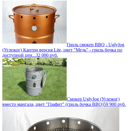
Гриль смокер BBQ - UglyJog
(Углежог) Кантри версия Lite, цвет "Медь" - гриль бочка по
доступной цен...
32 000
руб.
Смокер UglyJog (Углежог)
вместо мангала, цвет "Графит" (гриль бочка BBQ)
59 900
руб.