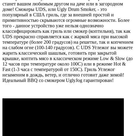
станет вашим любимым другом на даче или в загородном
доме! Смокеры UDS, или Ugly Drum Smoker, - это
популярный в США гриль, где за внешней простой и
примитивностью скрываются огромные возможности. Более
того - данное устройство уже нельзя однозначно
классифицировать как гриль или смокер (коптильня), так как
UDS прекрасно справляется как с жаркой мяса при высокой
температуре (более 200 градусов) на решетке, так и копчением
на слабом огне (100-140 градусов). С UDS Углежог вы можете
жарить классический шашлык, готовить при закрытой
крышке, коптить мясо в классическом режиме Low & Slow (до
12 часов при температуре около 100С) или в режиме Hot &
Fast (1-3 часа с температурой от 150С). Гриль Углежог
незаменим в дождь, ветер, и отлично готовит даже зимой!
Идеальный BBQ со смокером UglyJog гарантирован!