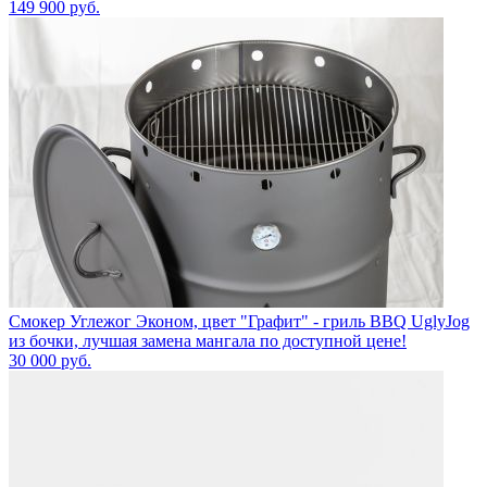
149 900
руб.
Смокер Углежог Эконом, цвет "Графит" - гриль BBQ UglyJog
из бочки, лучшая замена мангала по доступной цене!
30 000
руб.