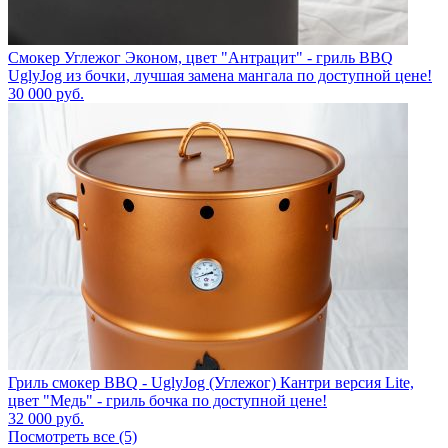
Смокер Углежог Эконом, цвет "Антрацит" - гриль BBQ
UglyJog из бочки, лучшая замена мангала по доступной цене!
30 000
руб.
Гриль смокер BBQ - UglyJog (Углежог) Кантри версия Lite,
цвет "Медь" - гриль бочка по доступной цене!
32 000
руб.
Посмотреть все (5)