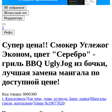
9
В избранное
9
Классный лот
Модератору
1
Инфо
Супер цена!! Смокер Углежог
Эконом, цвет "Серебро" -
гриль BBQ UglyJog из бочки,
лучшая замена мангала по
доступной цене!
Код товара: 0000300
г. Красноярск
/
Для дачи, дома, огорода, бани, парка
/
Мангалы,
грили, коптильни
/
Товар №19077820
/