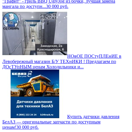
"Графит" - гриль BBQ UglyJog из бочки, лучшая замена
мангала по доступн...
30 000
руб.
НОвОЕ ПОСтуПЛЕнИЕ в
Левобережный магазин Б/У ТЕХнИКИ ! Предлагаем по
ДОсТУпНЫМ ценам Холодильники и...
Купить датчики давления
БелАЗ — оригинальные запчасти по доступным
ценам!
30 000
руб.