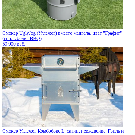
Смокер UglyJog (Углежог) вместо мангала, цвет "Графит"
(гриль бочка BBQ)
59 900
руб.
Смокер Углежог Комбобокс L, сатин, нержавейка. Гриль и