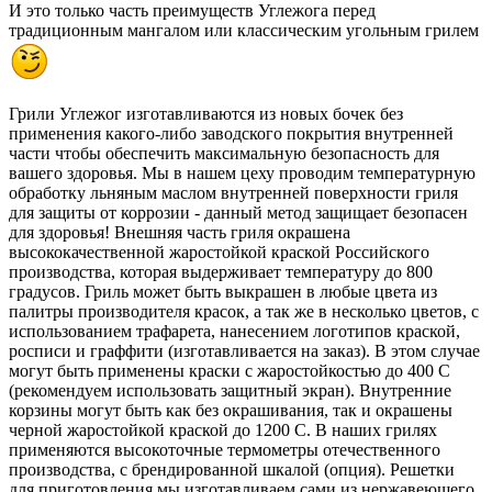
И это только часть преимуществ Углежога перед
традиционным мангалом или классическим угольным грилем
Грили Углежог изготавливаются из новых бочек без
применения какого-либо заводского покрытия внутренней
части чтобы обеспечить максимальную безопасность для
вашего здоровья. Мы в нашем цеху проводим температурную
обработку льняным маслом внутренней поверхности гриля
для защиты от коррозии - данный метод защищает безопасен
для здоровья! Внешняя часть гриля окрашена
высококачественной жаростойкой краской Российского
производства, которая выдерживает температуру до 800
градусов. Гриль может быть выкрашен в любые цвета из
палитры производителя красок, а так же в несколько цветов, с
использованием трафарета, нанесением логотипов краской,
росписи и граффити (изготавливается на заказ). В этом случае
могут быть применены краски с жаростойкостью до 400 С
(рекомендуем использовать защитный экран). Внутренние
корзины могут быть как без окрашивания, так и окрашены
черной жаростойкой краской до 1200 С. В наших грилях
применяются высокоточные термометры отечественного
производства, с брендированной шкалой (опция). Решетки
для приготовления мы изготавливаем сами из нержавеющего