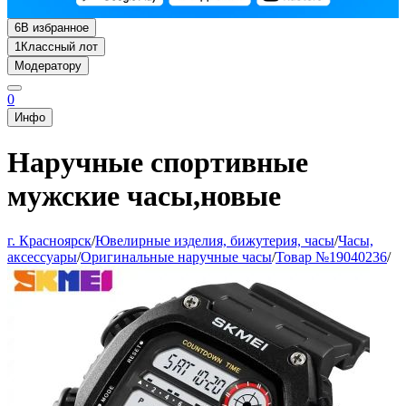
6
В избранное
1
Классный лот
Модератору
0
Инфо
Наручные спортивные
мужские часы,новые
г. Красноярск
/
Ювелирные изделия, бижутерия, часы
/
Часы,
аксессуары
/
Оригинальные наручные часы
/
Товар №19040236
/