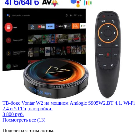
ТВ-бокс Vontar W2 на мощном Amlogic S905W2,BT 4.1, Wi-Fi
2,4 и 5 ГГц ,настройки.
3 800
руб.
Посмотреть все (13)
Поделиться этим лотом: