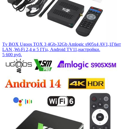
Tv BOX Ugoos TOX 3 4Gb-32Gb Amlogic s905x4 AV1,1Гбит
LAN ,Wi-Fi 2,4 и 5 ГГц, Android TV11,настройки.
5 600
руб.