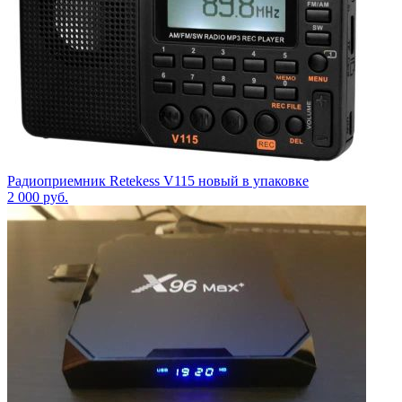
Радиоприемник Retekess V115 новый в упаковке
2 000
руб.