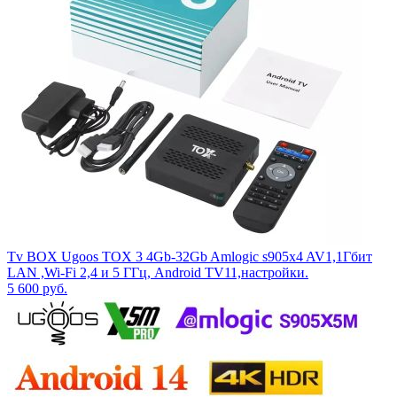
Tv BOX Ugoos TOX 3 4Gb-32Gb Amlogic s905x4 AV1,1Гбит
LAN ,Wi-Fi 2,4 и 5 ГГц, Android TV11,настройки.
5 600
руб.