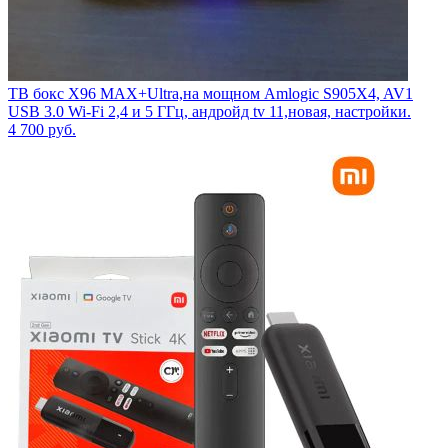
ТВ бокс X96 MAX+Ultra,на мощном Amlogic S905X4, AV1
USB 3.0 Wi-Fi 2,4 и 5 ГГц, андройд tv 11,новая, настройки.
4 700
руб.