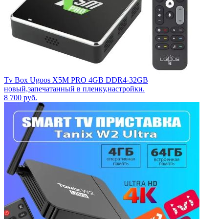
Tv Box Ugoos X5M PRO 4GB DDR4-32GB
новый,запечатанный в пленку,настройки.
8 700
руб.