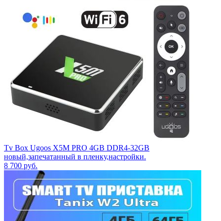
Tv Box Ugoos X5M PRO 4GB DDR4-32GB
новый,запечатанный в пленку,настройки.
8 700
руб.