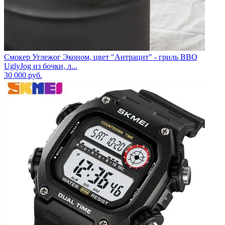
Смокер Углежог Эконом, цвет "Антрацит" - гриль BBQ
UglyJog из бочки, л...
30 000
руб.