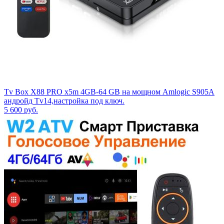
Tv Box X88 PRO x5m 4GB-64 GB на мощном Аmlоgiс S905A
андройд Tv14,настройка под ключ.
5 600
руб.