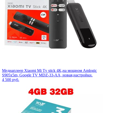
Медиаплеер Xiaomi Mi Tv stick 4K,на мощном Amlogic
S905x5m, Google TV MDZ-33-AA, новая,настройки.
4 500
руб.