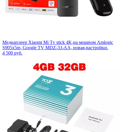
Медиаплеер Xiaomi Mi Tv stick 4K,на мощном Amlogic
S905x5m, Google TV MDZ-33-AA, новая,настройки.
4 500
руб.