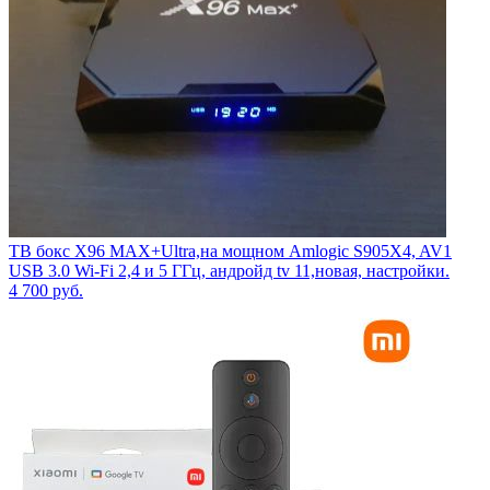
ТВ бокс X96 MAX+Ultra,на мощном Amlogic S905X4, AV1
USB 3.0 Wi-Fi 2,4 и 5 ГГц, андройд tv 11,новая, настройки.
4 700
руб.