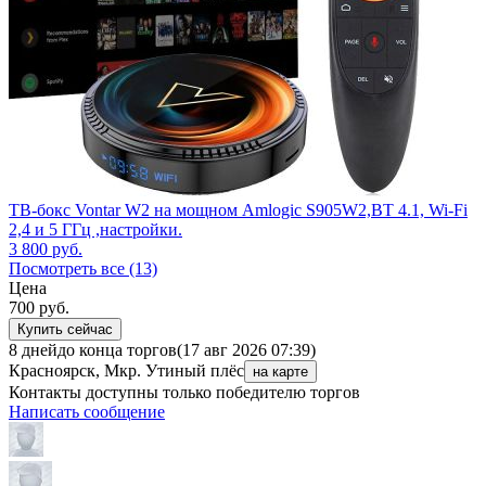
ТВ-бокс Vontar W2 на мощном Amlogic S905W2,BT 4.1, Wi-Fi
2,4 и 5 ГГц ,настройки.
3 800
руб.
Посмотреть все (13)
Цена
700
руб.
Купить сейчас
8 дней
до конца торгов
(17 авг 2026 07:39)
Красноярск, Мкр. Утиный плёс
на карте
Контакты доступны только победителю торгов
Написать сообщение