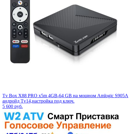
Tv Box X88 PRO x5m 4GB-64 GB на мощном Аmlоgiс S905A
андройд Tv14,настройка под ключ.
5 600
руб.