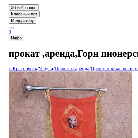
3
В избранное
Классный лот
Модератору
0
Инфо
прокат ,аренда,Горн пионер
г. Красноярск
/
Услуги
/
Прокат и аренда
/
Прокат карнавальных