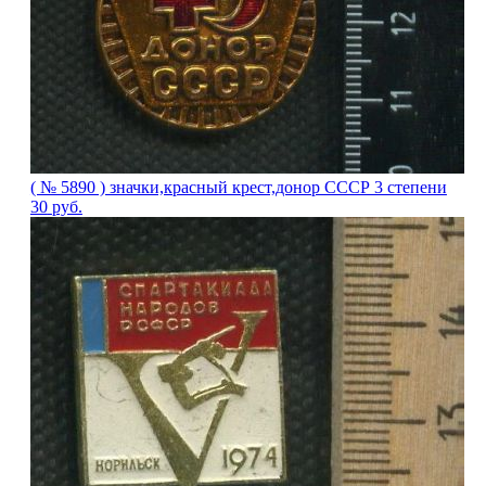
( № 5890 ) значки,красный крест,донор СССР 3 степени
30
руб.