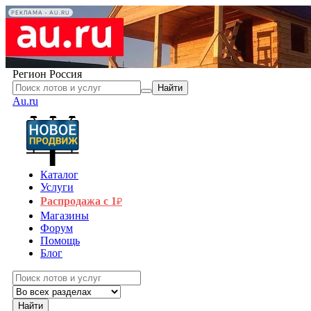
РЕКЛАМА • AU.RU
Регион
Россия
Найти
Au.ru
Каталог
Услуги
Распродажа с 1
₽
Магазины
Форум
Помощь
Блог
Найти