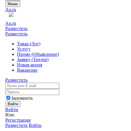
Меню
Au.ru
Au.ru
Разместить
Разместить
Товар (Лот)
Услугу
Промо (Объявление)
Заявку (Тендер)
Новая акция
Вакансию
Разместить
Запомнить
Войти
Войти
Или:
Регистрация
Разместить
Войти