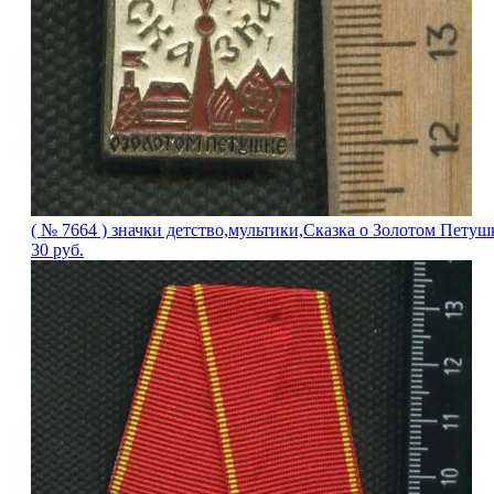
( № 7664 ) значки детство,мультики,Сказка о Золотом Петуш
30
руб.