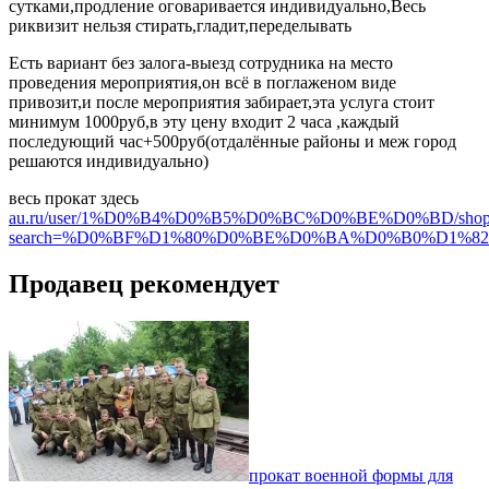
сутками,продление оговаривается индивидуально,Весь
риквизит нельзя стирать,гладит,переделывать
Есть вариант без залога-выезд сотрудника на место
проведения мероприятия,он всё в поглаженом виде
привозит,и после мероприятия забирает,эта услуга стоит
минимум 1000руб,в эту цену входит 2 часа ,каждый
последующий час+500руб(отдалённые районы и меж город
решаются индивидуально)
весь прокат здесь
au.ru/user/1%D0%B4%D0%B5%D0%BC%D0%BE%D0%BD/shop
search=%D0%BF%D1%80%D0%BE%D0%BA%D0%B0%D1%82&typ
Продавец рекомендует
прокат военной формы для