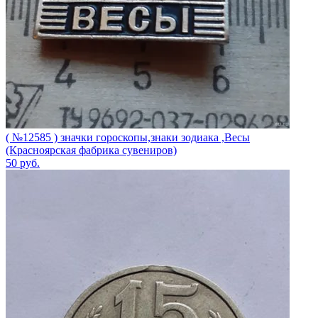
( №12585 ) значки гороскопы,знаки зодиака ,Весы
(Красноярская фабрика сувениров)
50
руб.