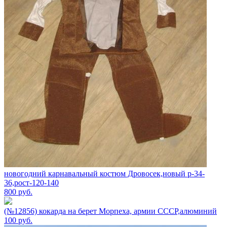
новогодний карнавальный костюм Дровосек,новый р-34-
36,рост-120-140
800
руб.
(№12856) кокарда на берет Морпеха, армии СССР,алюминий
100
руб.