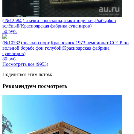
( №12584 ) значки гороскопы,знаки зодиаки ,Рыбы,фон
зелёный(Красноярская фабрика сувениров)
50
руб.
(№10732) значки спорт,Красноярск 1973 чемпионат СССР по
вольной борьбе,фон голубой(Красноярская фабрика
сувениров)
80
руб.
Посмотреть все (9953)
Поделиться этим лотом:
Рекомендуем посмотреть