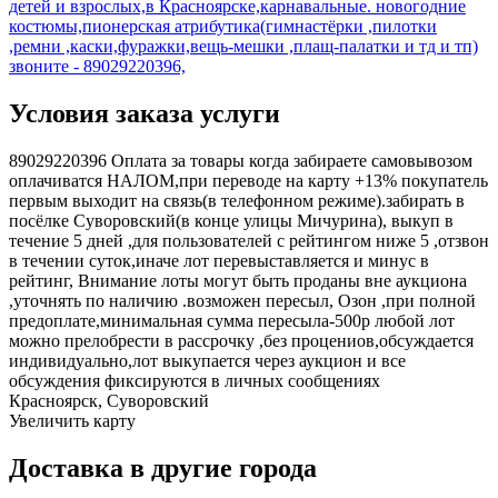
детей и взрослых,в Красноярске,карнавальные. новогодние
костюмы,пионерская атрибутика(гимнастёрки ,пилотки
,ремни ,каски,фуражки,вещь-мешки ,плащ-палатки и тд и тп)
звоните - 89029220396,
Условия заказа услуги
89029220396 Оплата за товары когда забираете самовывозом
оплачиватся НАЛОМ,при переводе на карту +13% покупатель
первым выходит на связь(в телефонном режиме).забирать в
посёлке Суворовский(в конце улицы Мичурина), выкуп в
течение 5 дней ,для пользователей с рейтингом ниже 5 ,отзвон
в течении суток,иначе лот перевыставляется и минус в
рейтинг, Внимание лоты могут быть проданы вне аукциона
,уточнять по наличию .возможен пересыл, Озон ,при полной
предоплате,минимальная сумма пересыла-500р любой лот
можно прелобрести в рассрочку ,без процениов,обсуждается
индивидуально,лот выкупается через аукцион и все
обсуждения фиксируются в личных сообщениях
Красноярск, Суворовский
Увеличить карту
Доставка в другие города