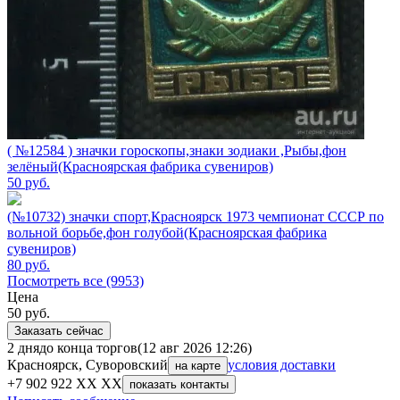
( №12584 ) значки гороскопы,знаки зодиаки ,Рыбы,фон
зелёный(Красноярская фабрика сувениров)
50
руб.
(№10732) значки спорт,Красноярск 1973 чемпионат СССР по
вольной борьбе,фон голубой(Красноярская фабрика
сувениров)
80
руб.
Посмотреть все (9953)
Цена
50
руб.
Заказать сейчас
2 дня
до конца торгов
(12 авг 2026 12:26)
Красноярск, Суворовский
условия доставки
на карте
+7 902 922 XX XX
показать контакты