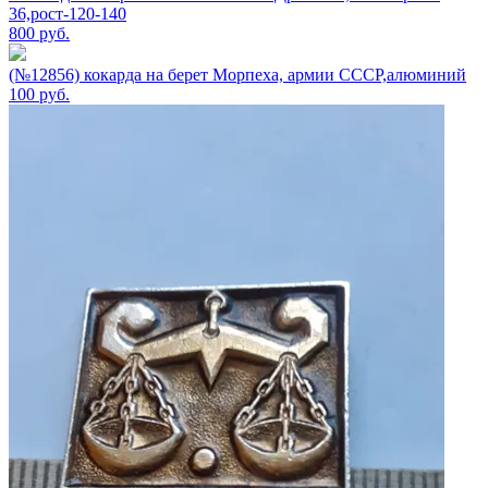
36,рост-120-140
800
руб.
(№12856) кокарда на берет Морпеха, армии СССР,алюминий
100
руб.