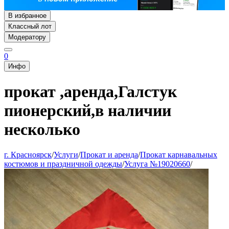
В избранное
Классный лот
Модератору
0
Инфо
прокат ,аренда,Галстук
пионерский,в наличии
несколько
г. Красноярск
/
Услуги
/
Прокат и аренда
/
Прокат карнавальных
костюмов и праздничной одежды
/
Услуга №19020660
/