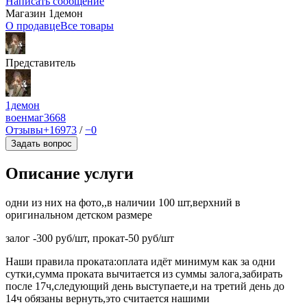
Написать сообщение
Магазин 1демон
О продавце
Все товары
Представитель
1демон
военмаг
3668
Отзывы
+16973
/
−0
Задать вопрос
Описание услуги
одни из них на фото,,в наличии 100 шт,верхний в
оригинальном детском размере
залог -300 руб/шт, прокат-50 руб/шт
Наши правила проката:оплата идёт минимум как за одни
сутки,сумма проката вычитается из суммы залога,забирать
после 17ч,следующий день выступаете,и на третий день до
14ч обязаны вернуть,это считается нашими