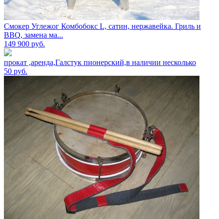
Смокер Углежог Комбобокс L, сатин, нержавейка. Гриль и
BBQ, замена ма...
149 900
руб.
прокат ,аренда,Галстук пионерский,в наличии несколько
50
руб.