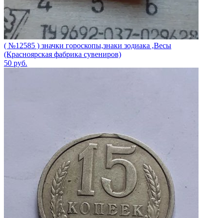
( №12585 ) значки гороскопы,знаки зодиака ,Весы
(Красноярская фабрика сувениров)
50
руб.