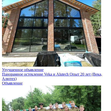
Улучшенное объявление
Панорамное остекление Veka и Alutech Опыт 20 лет (Века,
Алютех)
Объявление