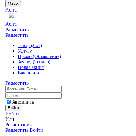
Меню
Au.ru
Au.ru
Разместить
Разместить
Товар (Лот)
Услугу
Промо (Объявление)
Заявку (Тендер)
Новая акция
Вакансию
Разместить
Запомнить
Войти
Войти
Или:
Регистрация
Разместить
Войти