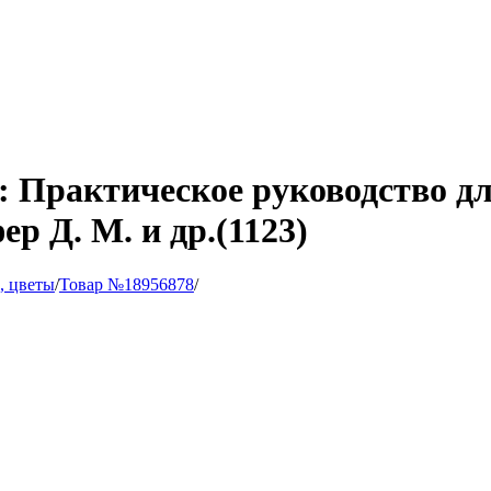
и: Практическое руководство д
ер Д. М. и др.(1123)
, цветы
/
Товар №18956878
/