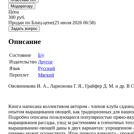
Модератору
Цена
300
руб.
Продан по Блиц-цене
(25 июля 2026 06:58)
Задать вопрос
Описание
Состояние
Б/у
Издательство
Другое
Язык
Русский
Переплет
Мягкий
Овсянникова И. А., Ларионова Г. Я., Грайфер Д. М. и др. В 
Книга написана коллективом автором - членов клуба садов
опытом выращивания овощей, как традиционных для наших с
Подробно описаны пользующиеся популярностью пряно-вкусо
выращивания рассады, уход за растениями в пленочных теп
выращиванию овощей даны в двух вариантах: упрощенном - д
приемы может осуществить. Итог первого варианта - урожа