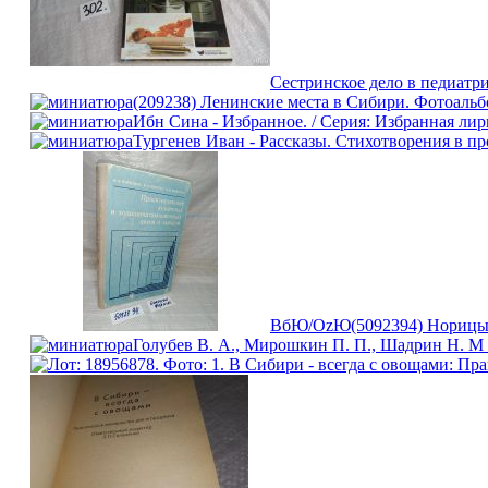
Сестринское дело в педиатр
(209238) Ленинские места в Сибири. Фотоальбо
Ибн Сина - Избранное. / Серия: Избранная лири
Тургенев Иван - Рассказы. Стихотворения в про
ВбЮ/OzЮ(5092394) Норицын 
Голубев В. А., Мирошкин П. П., Шадрин Н. М и