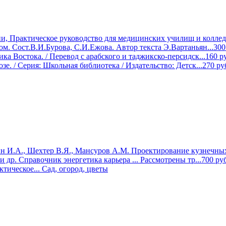
ии, Практическое руководство для медицинских училищ и колледж
м. Сост.В.И.Бурова, С.И.Ежова. Автор текста Э.Вартаньян...
300
ка Востока. / Перевод с арабского и таджикcко-персидск...
160
р
зе. / Серия: Школьная библиотека / Издательство: Детск...
270
ру
И.А., Шехтер В.Я., Мансуров А.М. Проектирование кузнечных
 др. Справочник энергетика карьера ... Рассмотрены тр...
700
руб