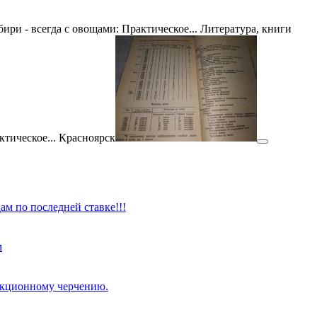
ам по последней ставке!!!
м
оекционному черчению.