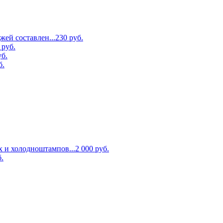
ей составлен...
230
руб.
руб.
уб.
б.
 и холодноштампов...
2 000
руб.
.