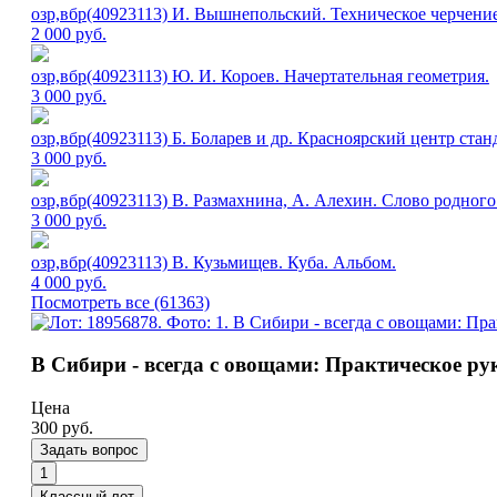
озр,вбр(40923113) И. Вышнепольский. Техническое черчени
2 000
руб.
озр,вбр(40923113) Ю. И. Короев. Начертательная геометрия.
3 000
руб.
озр,вбр(40923113) Б. Боларев и др. Красноярский центр ста
3 000
руб.
озр,вбр(40923113) В. Размахнина, А. Алехин. Слово родного
3 000
руб.
озр,вбр(40923113) В. Кузьмищев. Куба. Альбом.
4 000
руб.
Посмотреть все (61363)
В Сибири - всегда с овощами: Практическое рук
Цена
300
руб.
Задать вопрос
1
Классный лот