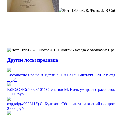
Другие лоты продавца
Абсолютно новые!!! Туфли "SHAGаL". Винтаж!!! 2012 г, отд
1
руб.
ВбЮ/OzЮ(50923101) Степанов М. Ночь умирает с рассвето
1 500
руб.
озр,вбр(40923113) С. Куликов. Сборник упражнений по пр
2 000
руб.