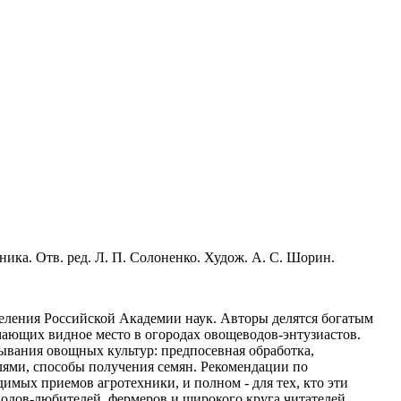
ника. Отв. ред. Л. П. Солоненко. Худож. А. С. Шорин.
деления Российской Академии наук. Авторы делятся богатым
ающих видное место в огородах овощеводов-энтузиастов.
ывания овощных культур: предпосевная обработка,
лями, способы получения семян. Рекомендации по
имых приемов агротехники, и полном - для тех, кто эти
одов-любителей, фермеров и широкого круга читателей.