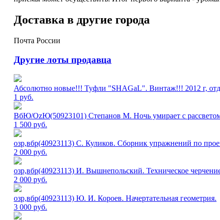
Доставка в другие города
Почта России
Другие лоты продавца
Абсолютно новые!!! Туфли "SHAGаL". Винтаж!!! 2012 г, отд
1
руб.
ВбЮ/OzЮ(50923101) Степанов М. Ночь умирает с рассвето
1 500
руб.
озр,вбр(40923113) С. Куликов. Сборник упражнений по пр
2 000
руб.
озр,вбр(40923113) И. Вышнепольский. Техническое черчени
2 000
руб.
озр,вбр(40923113) Ю. И. Короев. Начертательная геометрия.
3 000
руб.