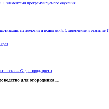
е. С элементами программируемого обучения.
ндартизации, метрологии и испытаний. Становление и развитие 1
 края
оводство для огородника,...