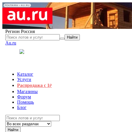
РЕКЛАМА • AU.RU
Регион
Россия
Найти
Au.ru
Каталог
Услуги
Распродажа с 1
₽
Магазины
Форум
Помощь
Блог
Найти