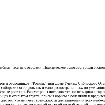
Сибири - всегда с овощами: Практическое руководство для огород
одов и огородников ``Родник`` при Доме Ученых Сибирского От
ибирских огородов, так и мало распостраненных, но уже заним
вые растения. Рассмотрены последовательно весь цикл воздел
лицах и открытом грунте, приемы борьбы с болезнями и вредите
ля тех, кто не имеет возможности для выполнения всех необход
й, второго - гарантированный высокий урожай овощей. Для ощев