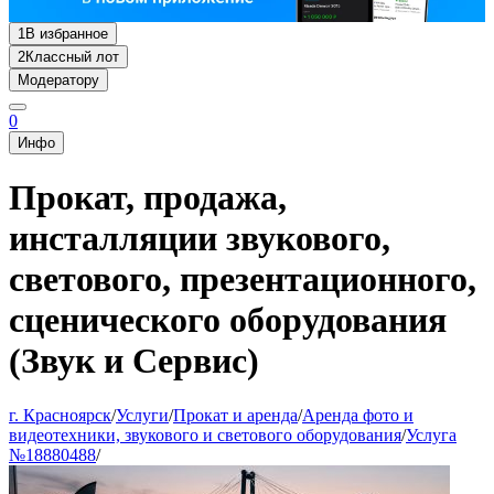
1
В избранное
2
Классный лот
Модератору
0
Инфо
Прокат, продажа,
инсталляции звукового,
светового, презентационного,
сценического оборудования
(Звук и Сервис)
г. Красноярск
/
Услуги
/
Прокат и аренда
/
Аренда фото и
видеотехники, звукового и светового оборудования
/
Услуга
№18880488
/