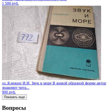
1 500
руб.
оз..Клюкин И.И. Звук и море В живой образной форме автор
знакомит чита...
900
руб.
Показать еще
Вопросы