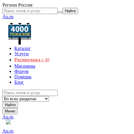
Регион
Россия
Найти
Au.ru
Каталог
Услуги
Распродажа с 1
₽
Магазины
Форум
Помощь
Блог
Найти
Меню
Au.ru
Au.ru