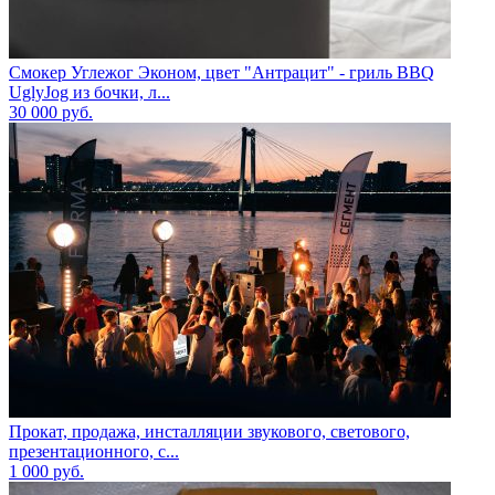
Смокер Углежог Эконом, цвет "Антрацит" - гриль BBQ
UglyJog из бочки, л...
30 000
руб.
Прокат, продажа, инсталляции звукового, светового,
презентационного, с...
1 000
руб.