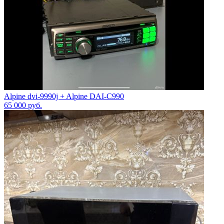
Alpine dvi-9990j + Alpine DAI-C990
65 000
руб.