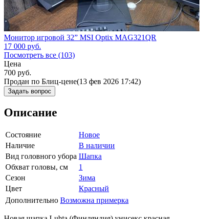
Монитор игровой 32” MSI Optix MAG321QR
17 000
руб.
Посмотреть все (103)
Цена
700
руб.
Продан по Блиц-цене
(13 фев 2026 17:42)
Задать вопрос
Описание
Состояние
Новое
Наличие
В наличии
Вид головного убора
Шапка
Обхват головы, см
1
Сезон
Зима
Цвет
Красный
Дополнительно
Возможна примерка
Новая шапка Luhta (Финляндия) унисекс красная