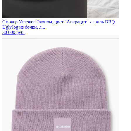
Смокер Углежог Эконом, цвет "Антрацит" - гриль BBQ
UglyJog из бочки, л...
30 000
руб.