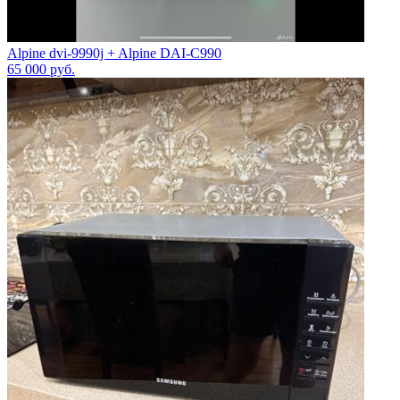
Alpine dvi-9990j + Alpine DAI-C990
65 000
руб.