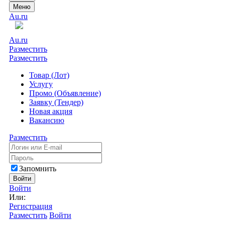
Меню
Au.ru
Au.ru
Разместить
Разместить
Товар (Лот)
Услугу
Промо (Объявление)
Заявку (Тендер)
Новая акция
Вакансию
Разместить
Запомнить
Войти
Войти
Или:
Регистрация
Разместить
Войти