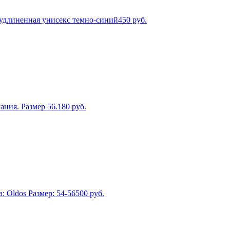
 удлиненная унисекс темно-синий
450
руб.
ия. Размер 56.
180
руб.
 Oldos Размер: 54-56
500
руб.