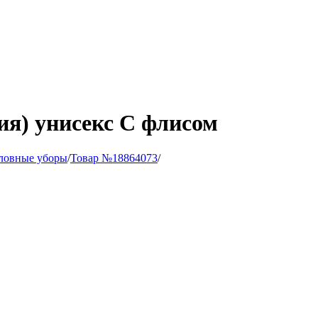
ия) унисекс С флисом
ловные уборы
/
Товар №18864073
/