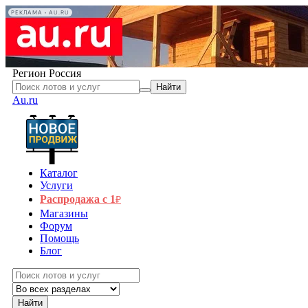
РЕКЛАМА • AU.RU
Регион
Россия
Найти
Au.ru
Каталог
Услуги
Распродажа с 1
₽
Магазины
Форум
Помощь
Блог
Найти