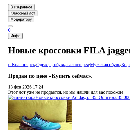
В избранное
Классный лот
Модератору
0
Инфо
Новые кроссовки FILA jagge
г. Красноярск
/
Одежда, обувь, галантерея
/
Мужская обувь
/
Кед
Продан по цене «Купить сейчас».
13 фев 2026 17:24
Этот лот уже не продается, но мы нашли для вас похожие
Новые кроссовки Adidas, р. 35. Оригинал!
5 00