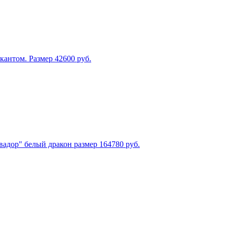
кантом. Размер 42
600
руб.
адор" белый дракон размер 164
780
руб.