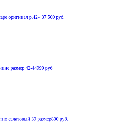
ape оригинал p.42-43
7 500
руб.
иние размер 42-44
999
руб.
тно салатовый 39 размер
800
руб.