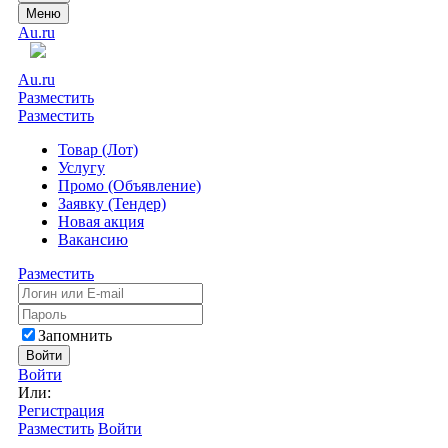
Меню
Au.ru
Au.ru
Разместить
Разместить
Товар (Лот)
Услугу
Промо (Объявление)
Заявку (Тендер)
Новая акция
Вакансию
Разместить
Запомнить
Войти
Войти
Или:
Регистрация
Разместить
Войти