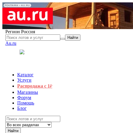
РЕКЛАМА • AU.RU
Регион
Россия
Найти
Au.ru
Каталог
Услуги
Распродажа с 1
₽
Магазины
Форум
Помощь
Блог
Найти