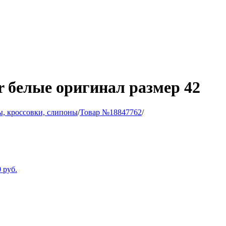
r белые оригинал размер 42
ы, кроссовки, слипоны
/
Товар №18847762
/
0
руб.