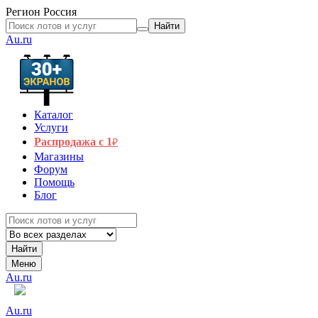
Регион
Россия
Найти
Au.ru
Каталог
Услуги
Распродажа с 1
₽
Магазины
Форум
Помощь
Блог
Найти
Меню
Au.ru
Au.ru