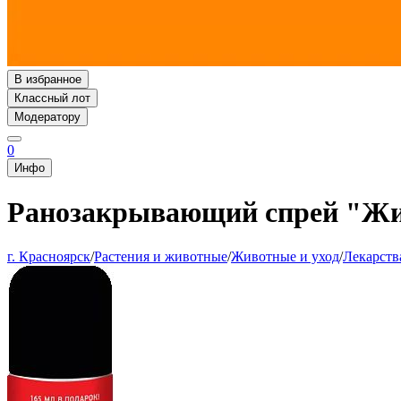
В избранное
Классный лот
Модератору
0
Инфо
Ранозакрывающий спрей "Жидк
г. Красноярск
/
Растения и животные
/
Животные и уход
/
Лекарств