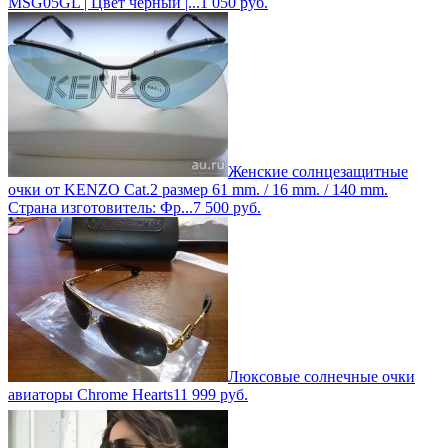
MSG05GL | Цвет черный |...
1 050
руб.
Женские солнцезащитные
очки от KENZO Cat.2 размер 61 mm. / 16 mm. / 140 mm.
Страна изготовитель: Фр...
7 500
руб.
Люксовые солнечные очки
авиаторы Chrome Hearts
11 999
руб.