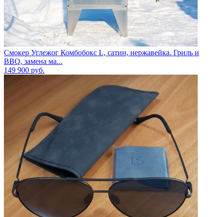
Смокер Углежог Комбобокс L, сатин, нержавейка. Гриль и
BBQ, замена ма...
149 900
руб.