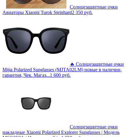
Солнцезащитные очки
Авиаторы Xiaomi Turok Steinhard
2 350
руб.
🔥 Солнцезащитные очки
Mijia Polarized Sunglasses (MJTA02LM) новые в наличии,
гарантия, Чек. Магаз...
1 600
руб.
Солнцезащитные очки
накладные Xiaomi Polarized Explorer Sunglasses | Модель