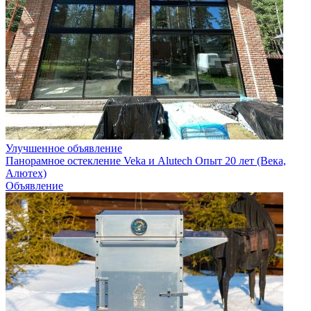
Улучшенное объявление
Панорамное остекление Veka и Alutech Опыт 20 лет (Века,
Алютех)
Объявление