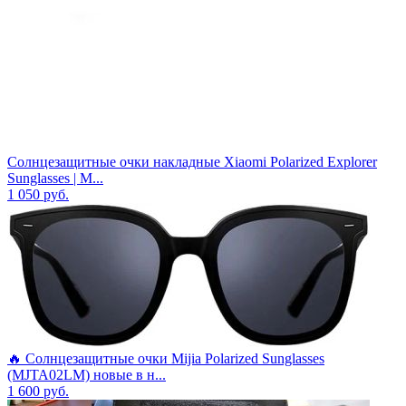
Солнцезащитные очки накладные Xiaomi Polarized Explorer
Sunglasses | М...
1 050
руб.
🔥 Солнцезащитные очки Mijia Polarized Sunglasses
(MJTA02LM) новые в н...
1 600
руб.