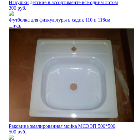
Игрушки детские в ассортименте все одним лотом
300
руб.
Футболка для физкультуры в садик 110 и 116см
1
руб.
Раковина эмалированная мойка МСЭЭП 500*500
500
руб.