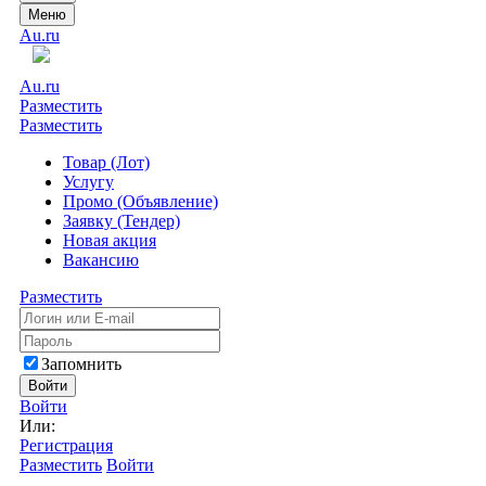
Меню
Au.ru
Au.ru
Разместить
Разместить
Товар (Лот)
Услугу
Промо (Объявление)
Заявку (Тендер)
Новая акция
Вакансию
Разместить
Запомнить
Войти
Войти
Или:
Регистрация
Разместить
Войти