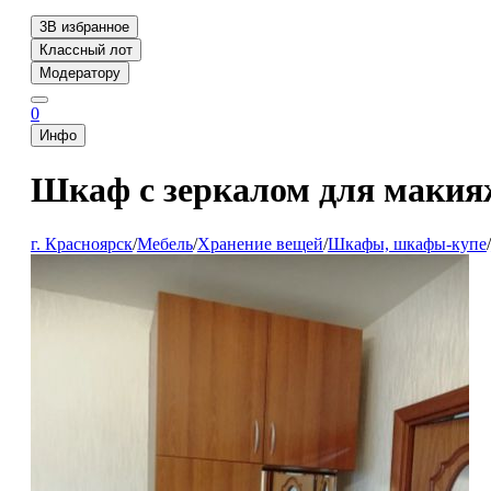
3
В избранное
Классный лот
Модератору
0
Инфо
Шкаф с зеркалом для маки
г. Красноярск
/
Мебель
/
Хранение вещей
/
Шкафы, шкафы-купе
/