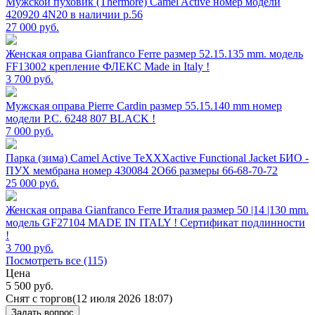
Мужской пуховик (Thermore) Camel Active номер модели
420920 4N20 в наличии р.56
27 000
руб.
Женская оправа Gianfranco Ferre размер 52.15.135 mm. модель
FF13002 крепление ФЛЕКС Made in Italy !
3 700
руб.
Мужская оправа Pierre Cardin размер 55.15.140 mm номер
модели P.C. 6248 807 BLACK !
7 000
руб.
Парка (зима) Camel Active TeXXXactive Functional Jacket БИО -
ПУХ мембрана номер 430084 2O66 размеры 66-68-70-72
25 000
руб.
Женская оправа Gianfranco Ferre Италия размер 50 |14 |130 mm.
модель GF27104 MADE IN ITALY ! Сертификат подлинности
!
3 700
руб.
Посмотреть все (115)
Цена
5 500
руб.
Снят с торгов
(12 июля 2026 18:07)
Задать вопрос