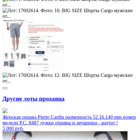
Другие лоты продавца
Женская оправа Pierre Cardin размерность 52.16.140 mm номер
модели P.C. 8487 дужки оправы и заушники - ацетат !
5 000
руб.