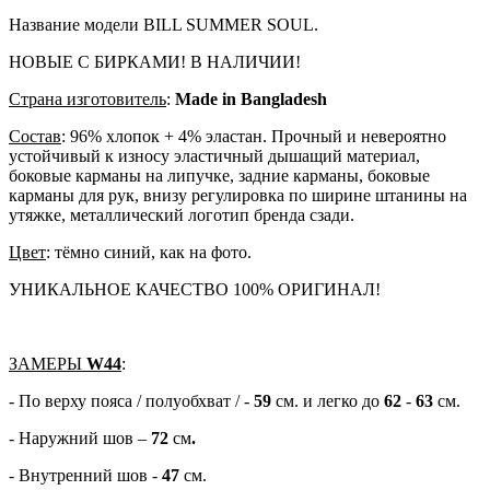
Название модели BILL SUMMER SOUL.
НОВЫЕ С БИРКАМИ! В НАЛИЧИИ!
Cтрана изготовитель
:
Made in Bangladesh
Состав
: 96% хлопок + 4% эластан. Прочный и невероятно
устойчивый к износу эластичный дышащий материал,
боковые карманы на липучке, задние карманы, боковые
карманы для рук, внизу регулировка по ширине штанины на
утяжке, металлический логотип бренда сзади.
Цвет
: тёмно синий, как на фото.
УНИКАЛЬНОЕ КАЧЕСТВО 100% ОРИГИНАЛ!
ЗАМЕРЫ
W44
:
- По верху пояса / полуобхват / -
59
см. и легко до
62
-
63
см.
- Наружний шов –
72
см
.
- Внутренний шов -
47
см.