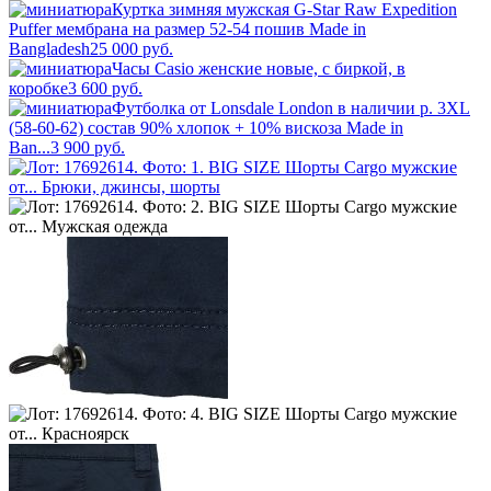
Куртка зимняя мужская G-Star Raw Expedition
Puffer мембрана на размер 52-54 пошив Made in
Bangladesh
25 000
руб.
Часы Casio женские новые, с биркой, в
коробке
3 600
руб.
Футболка от Lonsdale London в наличии р. 3XL
(58-60-62) состав 90% хлопок + 10% вискоза Made in
Ban...
3 900
руб.