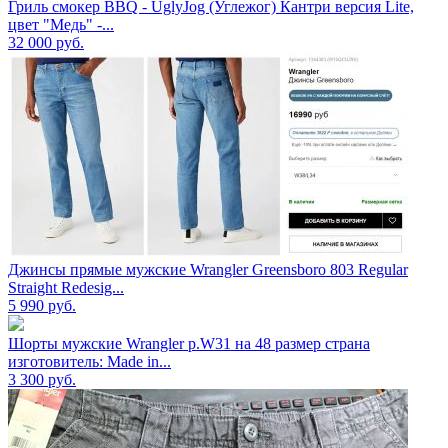
Гриль смокер BBQ - UglyJog (Углежог) Кантри версия Lite,
цвет "Медь" -...
32 000
руб.
Джинсы прямые мужские Wrangler Greensboro 803 Regular
Straight Redesig...
5 990
руб.
Шорты мужские Wrangler р.W31 на 48 размер страна
изготовитель: Made in...
3 300
руб.