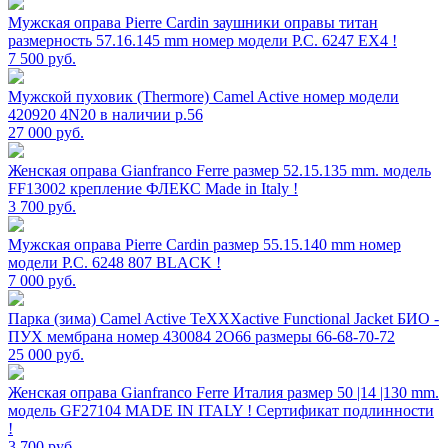
Мужская оправа Pierre Cardin заушники оправы титан
размерность 57.16.145 mm номер модели P.C. 6247 EX4 !
7 500
руб.
Мужской пуховик (Thermore) Camel Active номер модели
420920 4N20 в наличии р.56
27 000
руб.
Женская оправа Gianfranco Ferre размер 52.15.135 mm. модель
FF13002 крепление ФЛЕКС Made in Italy !
3 700
руб.
Мужская оправа Pierre Cardin размер 55.15.140 mm номер
модели P.C. 6248 807 BLACK !
7 000
руб.
Парка (зима) Camel Active TeXXXactive Functional Jacket БИО -
ПУХ мембрана номер 430084 2O66 размеры 66-68-70-72
25 000
руб.
Женская оправа Gianfranco Ferre Италия размер 50 |14 |130 mm.
модель GF27104 MADE IN ITALY ! Сертификат подлинности
!
3 700
руб.