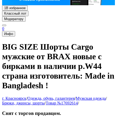
1
В избранное
Классный лот
Модератору
0
Инфо
BIG SIZE Шорты Cargo
мужские от BRAX новые с
бирками в наличии р.W44
страна изготовитель: Made in
Bangladesh !
г. Красноярск
/
Одежда, обувь, галантерея
/
Мужская одежда
/
Брюки, джинсы, шорты
/
Товар №17692614
/
Снят с торгов продавцом.