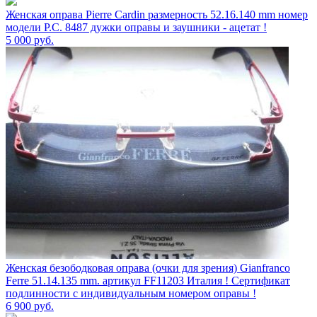
Женская оправа Pierre Cardin размерность 52.16.140 mm номер
модели P.C. 8487 дужки оправы и заушники - ацетат !
5 000
руб.
Женская безободковая оправа (очки для зрения) Gianfranco
Ferre 51.14.135 mm. артикул FF11203 Италия ! Сертификат
подлинности с индивидуальным номером оправы !
6 900
руб.