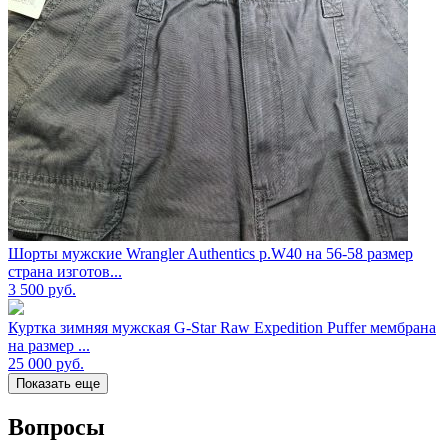
Шорты мужские Wrangler Authentics р.W40 на 56-58 размер
страна изготов...
3 500
руб.
Куртка зимняя мужская G-Star Raw Expedition Puffer мембрана
на размер ...
25 000
руб.
Показать еще
Вопросы