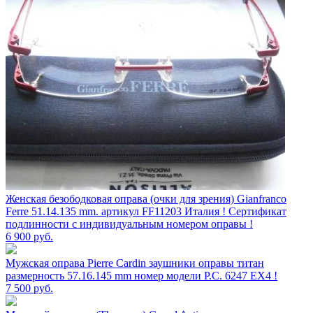
Женская безободковая оправа (очки для зрения) Gianfranco
Ferre 51.14.135 mm. артикул FF11203 Италия ! Сертификат
подлинности с индивидуальным номером оправы !
6 900
руб.
Мужская оправа Pierre Cardin заушники оправы титан
размерность 57.16.145 mm номер модели P.C. 6247 EX4 !
7 500
руб.