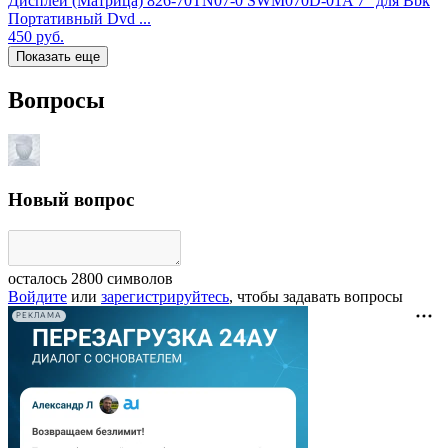
Дисплей (Матрица) 826-70TN07-0 SWM070D-01A 7" для Bbk
Портативный Dvd ...
450
руб.
Показать еще
Вопросы
Новый вопрос
осталось
2800
символов
Войдите
или
зарегистрируйтесь
, чтобы задавать вопросы
РЕКЛАМА