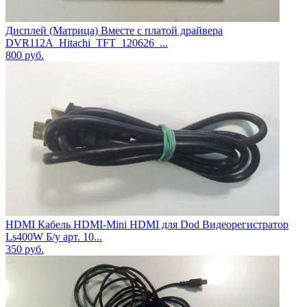
Дисплей (Матрица) Вместе с платой драйвера
DVR112A_Hitachi_TFT_120626_...
800
руб.
HDMI Кабель HDMI-Mini HDMI для Dod Видеорегистратор
Ls400W Б/у арт. 10...
350
руб.