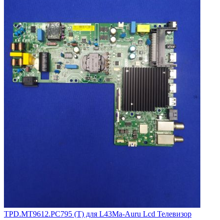
TPD.MT9612.PC795 (T) для L43Ma-Auru Lcd Телевизор