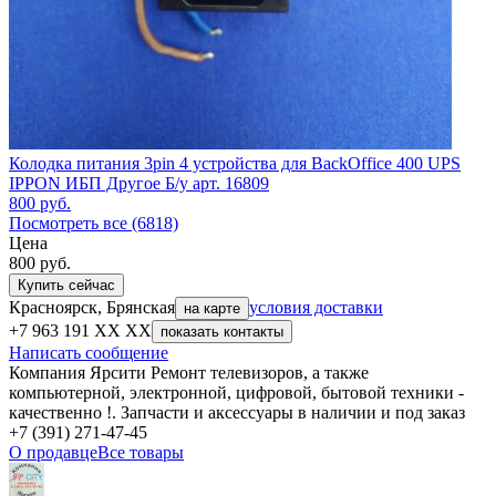
Колодка питания 3pin 4 устройства для BackOffice 400 UPS
IPPON ИБП Другое Б/у арт. 16809
800
руб.
Посмотреть все (6818)
Цена
800
руб.
Купить сейчас
Красноярск, Брянская
условия доставки
на карте
+7 963 191 XX XX
показать контакты
Написать сообщение
Компания Ярсити Ремонт телевизоров, а также
компьютерной, электронной, цифровой, бытовой техники -
качественно !. Запчасти и аксессуары в наличии и под заказ
+7 (391) 271-47-45
О продавце
Все товары