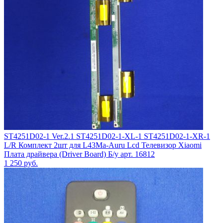
ST4251D02-1 Ver.2.1 ST4251D02-1-XL-1 ST4251D02-1-XR-1
L/R Комплект 2шт для L43Ma-Auru Lcd Телевизор Xiaomi
Плата драйвера (Driver Board) Б/у арт. 16812
1 250
руб.