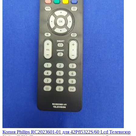
Копия Philips RC2023601-01 для 42Pfl5322S/60 Lcd Телевизор