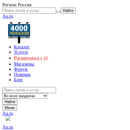
Регион
Россия
Найти
Au.ru
Каталог
Услуги
Распродажа с 1
₽
Магазины
Форум
Помощь
Блог
Найти
Меню
Au.ru
Au.ru