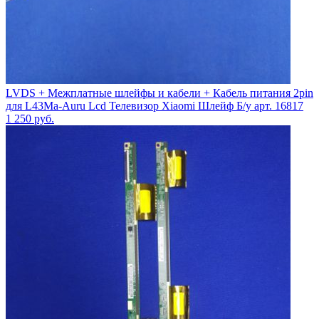
LVDS + Межплатные шлейфы и кабели + Кабель питания 2pin
для L43Ma-Auru Lcd Телевизор Xiaomi Шлейф Б/у арт. 16817
1 250
руб.