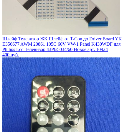
Шлейф Телевизор ЖК Шлейф от T-Con до Driver Board YK
E356677 AWM 20861 105C 60V VW-1 Panel K430WDF для
Philips Lcd Телевизор 43Pfs5034/60 Новое арт. 10924
400
руб.