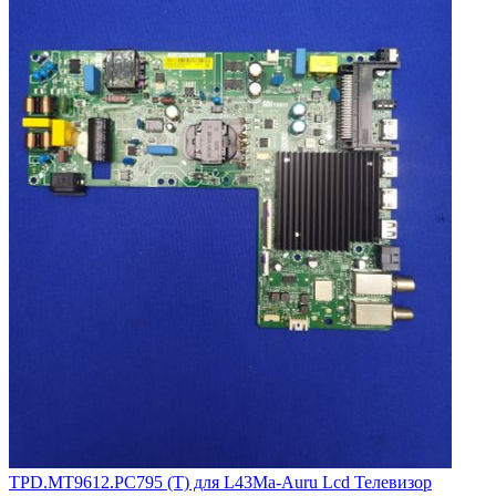
TPD.MT9612.PC795 (T) для L43Ma-Auru Lcd Телевизор