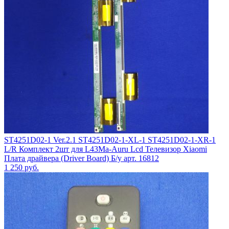
ST4251D02-1 Ver.2.1 ST4251D02-1-XL-1 ST4251D02-1-XR-1
L/R Комплект 2шт для L43Ma-Auru Lcd Телевизор Xiaomi
Плата драйвера (Driver Board) Б/у арт. 16812
1 250
руб.