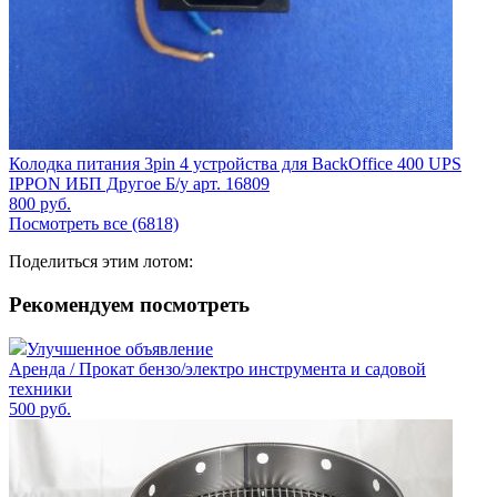
Колодка питания 3pin 4 устройства для BackOffice 400 UPS
IPPON ИБП Другое Б/у арт. 16809
800
руб.
Посмотреть все (6818)
Поделиться этим лотом:
Рекомендуем посмотреть
Улучшенное объявление
Аренда / Прокат бензо/электро инструмента и садовой
техники
500
руб.