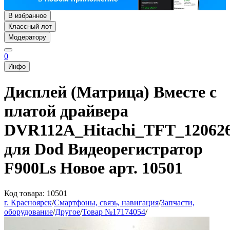
В избранное
Классный лот
Модератору
0
Инфо
Дисплей (Матрица) Вместе с
платой драйвера
DVR112A_Hitachi_TFT_120626
для Dod Видеорегистратор
F900Ls Новое арт. 10501
Код товара: 10501
г. Красноярск
/
Смартфоны, связь, навигация
/
Запчасти,
оборудование
/
Другое
/
Товар №17174054
/