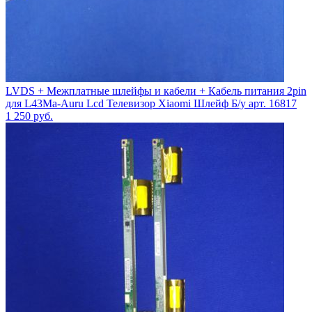
LVDS + Межплатные шлейфы и кабели + Кабель питания 2pin
для L43Ma-Auru Lcd Телевизор Xiaomi Шлейф Б/у арт. 16817
1 250
руб.