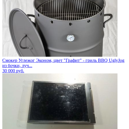
Смокер Углежог Эконом, цвет "Графит" - гриль BBQ UglyJog
из бочки, луч...
30 000
руб.