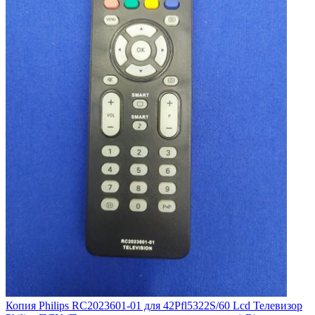
Копия Philips RC2023601-01 для 42Pfl5322S/60 Lcd Телевизор