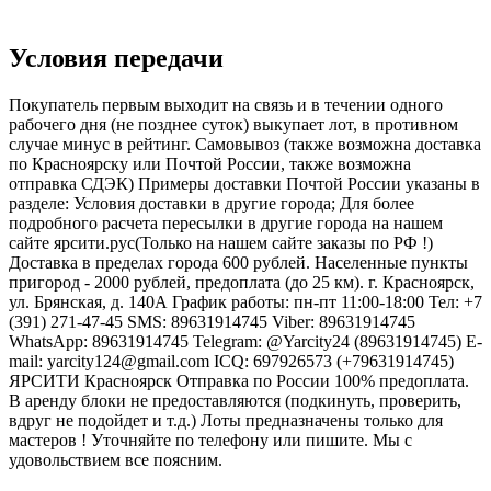
Условия передачи
Покупатель первым выходит на связь и в течении одного
рабочего дня (не позднее суток) выкупает лот, в противном
случае минус в рейтинг. Самовывоз (также возможна доставка
по Красноярску или Почтой России, также возможна
отправка СДЭК) Примеры доставки Почтой России указаны в
разделе: Условия доставки в другие города; Для более
подробного расчета пересылки в другие города на нашем
сайте ярсити.рус(Только на нашем сайте заказы по РФ !)
Доставка в пределах города 600 рублей. Населенные пункты
пригород - 2000 рублей, предоплата (до 25 км). г. Красноярск,
ул. Брянская, д. 140А График работы: пн-пт 11:00-18:00 Тел: +7
(391) 271-47-45 SMS: 89631914745 Viber: 89631914745
WhatsApp: 89631914745 Telegram: @Yarcity24 (89631914745) E-
mail: yarcity124@gmail.com ICQ: 697926573 (+79631914745)
ЯРСИТИ Красноярск Отправка по России 100% предоплата.
В аренду блоки не предоставляются (подкинуть, проверить,
вдруг не подойдет и т.д.) Лоты предназначены только для
мастеров ! Уточняйте по телефону или пишите. Мы с
удовольствием все поясним.