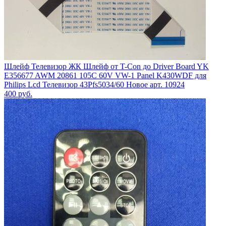
Шлейф Телевизор ЖК Шлейф от T-Con до Driver Board YK
E356677 AWM 20861 105C 60V VW-1 Panel K430WDF для
Philips Lcd Телевизор 43Pfs5034/60 Новое арт. 10924
400
руб.