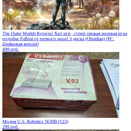
The Outer Worlds Купить! Хит игр , супер свежая ролевая игра
подобие Fallout от первого лица! 3 диска (Obsidian) [PC,
Цифровая версия]
499
руб.
Модем U.S. Robotics 5630B (123)
299
руб.