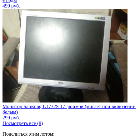
е Годы
499
руб.
Монитор Samsung L1732S 17 дюймов (мигает при включении
белым)
299
руб.
Посмотреть все (8)
Поделиться этим лотом: