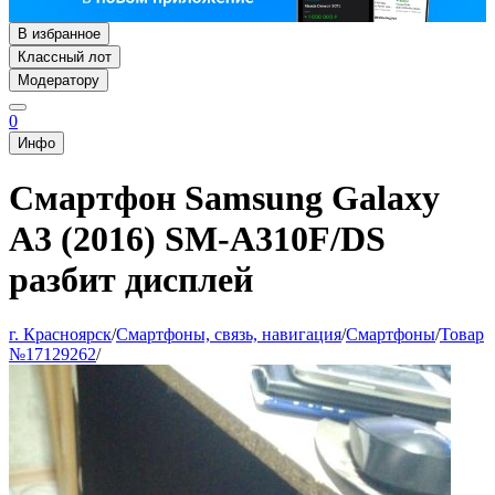
В избранное
Классный лот
Модератору
0
Инфо
Смартфон Samsung Galaxy
A3 (2016) SM-A310F/DS
разбит дисплей
г. Красноярск
/
Смартфоны, связь, навигация
/
Смартфоны
/
Товар
№17129262
/