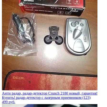
Анти радар, радар-детектор Crunch 2180 новый, гарантия!
Купить! радар-детектор с лазерным приемником (123)
499
руб.