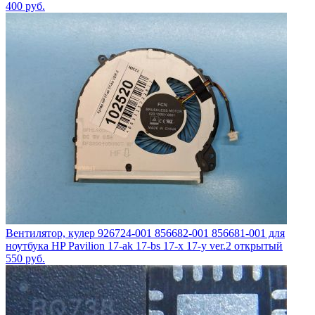
400
руб.
Вентилятор, кулер 926724-001 856682-001 856681-001 для
ноутбука HP Pavilion 17-ak 17-bs 17-x 17-y ver.2 открытый
550
руб.