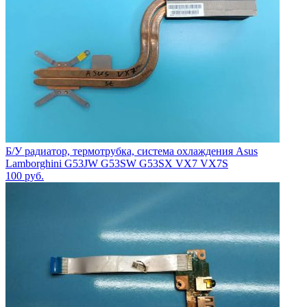
Б/У радиатор, термотрубка, система охлаждения Asus
Lamborghini G53JW G53SW G53SX VX7 VX7S
100
руб.