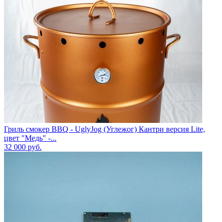
Гриль смокер BBQ - UglyJog (Углежог) Кантри версия Lite,
цвет "Медь" -...
32 000
руб.