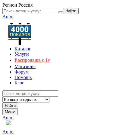
Регион
Россия
Найти
Au.ru
Каталог
Услуги
Распродажа с 1
₽
Магазины
Форум
Помощь
Блог
Найти
Меню
Au.ru
Au.ru