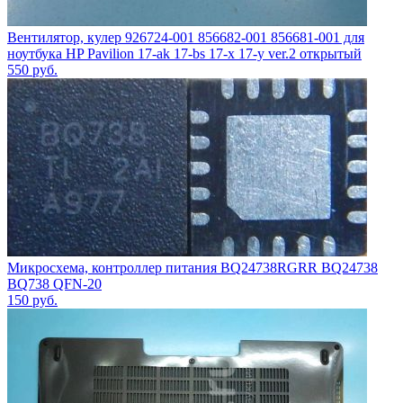
Вентилятор, кулер 926724-001 856682-001 856681-001 для
ноутбука HP Pavilion 17-ak 17-bs 17-x 17-y ver.2 открытый
550
руб.
Микросхема, контроллер питания BQ24738RGRR BQ24738
BQ738 QFN-20
150
руб.