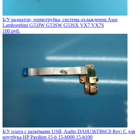
Б/У радиатор, термотрубка, система охлаждения Asus
Lamborghini G53JW G53SW G53SX VX7 VX7S
100
руб.
Б\У плата с разъёмами USB, Audio DA0U36TB6C0 Rev: C для
ноутбука HP Pavilion 15-b 15-b000 15-b100