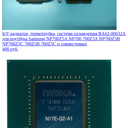
Б/У радиатор, термотрубка, система охлаждения BA62-00632A
для ноутбука Samsung NP700Z5A NP700 700Z5A NP700Z5B
NP700Z5C 700Z5B 700Z5C и совместимых
400
руб.