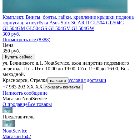
Комплект, Винты, болты, гайки, крепление крышки поддона
корпуса для ноутбука Asus Strix SCAR II GL504 GL504G
GL504GM GL504GS GL504GV GL504GW
300
руб.
Посмотреть все (8388)
Цена
350
руб.
Купить сейчас
ул. Белинского д.1, NoutService, вход напротив подземного
перехода. Пн - Пт с 10:00 до 19:00, Сб с 11:00 до 16:00, Вс -
выходной.
Красноярск, Стрелка
условия доставки
на карте
+7 983 203 XX XX
показать контакты
Написать сообщение
Магазин NoutService
О продавце
Все товары
Представитель
NoutService
Магазин
1642