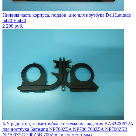
Нижняя часть корпуса, поддон, дно для ноутбука Dell Latitude
5470 E5470
2 200
руб.
Б/У радиатор, термотрубка, система охлаждения BA62-00632A
для ноутбука Samsung NP700Z5A NP700 700Z5A NP700Z5B
NP700Z5C 700Z5B 700Z5C и совместимых