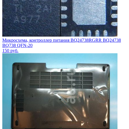
Микросхема, контроллер питания BQ24738RGRR BQ24738
BQ738 QFN-20
150
руб.