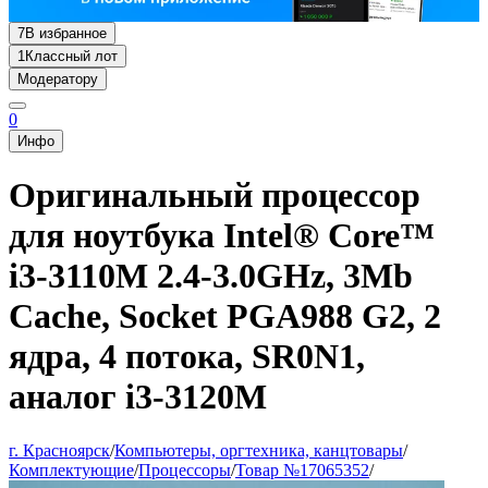
7
В избранное
1
Классный лот
Модератору
0
Инфо
Оригинальный процессор
для ноутбука Intel® Core™
i3-3110M 2.4-3.0GHz, 3Mb
Cache, Socket PGA988 G2, 2
ядра, 4 потока, SR0N1,
аналог i3-3120M
г. Красноярск
/
Компьютеры, оргтехника, канцтовары
/
Комплектующие
/
Процессоры
/
Товар №17065352
/