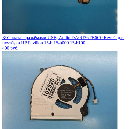
Б\У плата с разъёмами USB, Audio DA0U36TB6C0 Rev: C для
ноутбука HP Pavilion 15-b 15-b000 15-b100
400
руб.