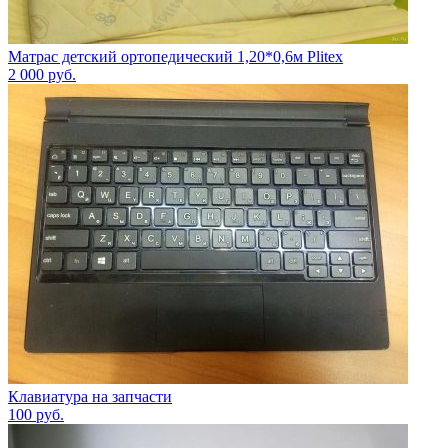
Матрас детский ортопедический 1,20*0,6м Plitex
2 000
руб.
Клавиатура на запчасти
100
руб.