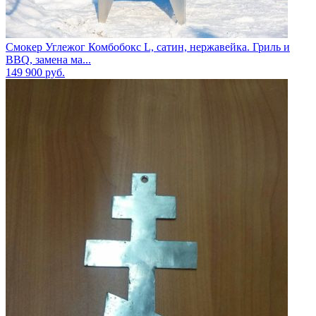
Смокер Углежог Комбобокс L, сатин, нержавейка. Гриль и
BBQ, замена ма...
149 900
руб.