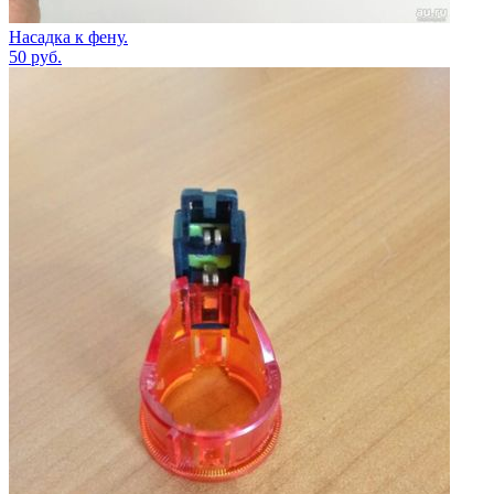
Насадка к фену.
50
руб.