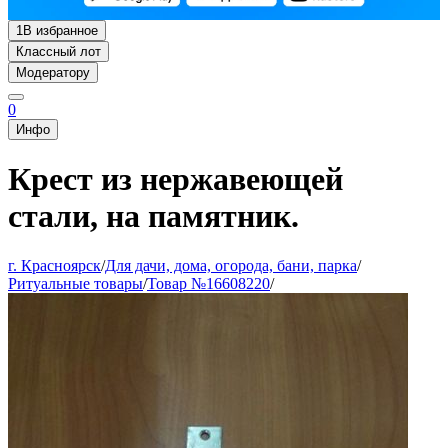
1
В избранное
Классный лот
Модератору
0
Инфо
Крест из нержавеющей
стали, на памятник.
г. Красноярск
/
Для дачи, дома, огорода, бани, парка
/
Ритуальные товары
/
Товар №16608220
/