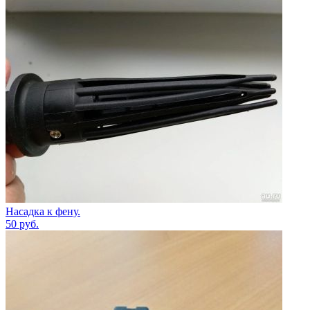
Насадка к фену.
50
руб.