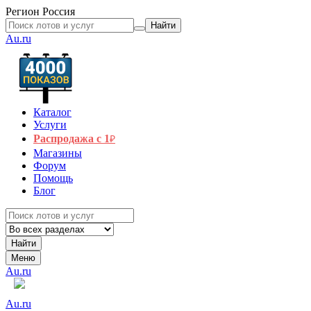
Регион
Россия
Найти
Au.ru
Каталог
Услуги
Распродажа с 1
₽
Магазины
Форум
Помощь
Блог
Найти
Меню
Au.ru
Au.ru