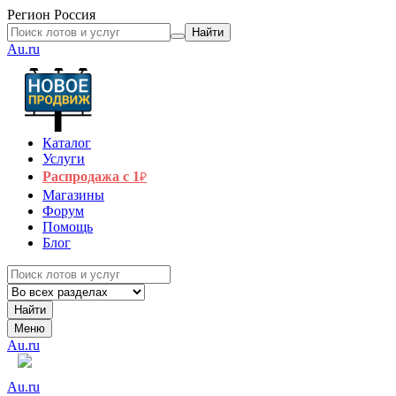
Регион
Россия
Найти
Au.ru
Каталог
Услуги
Распродажа с 1
₽
Магазины
Форум
Помощь
Блог
Найти
Меню
Au.ru
Au.ru