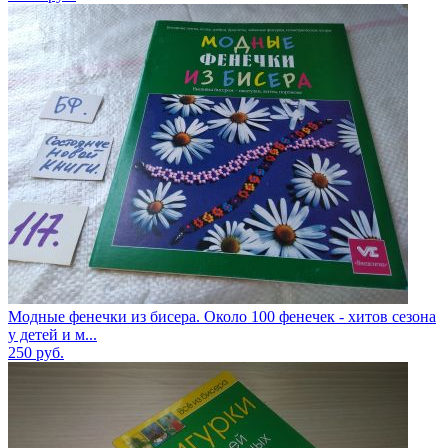
Модные фенечки из бисера. Около 100 фенечек - хитов сезона
у детей и м...
250
руб.