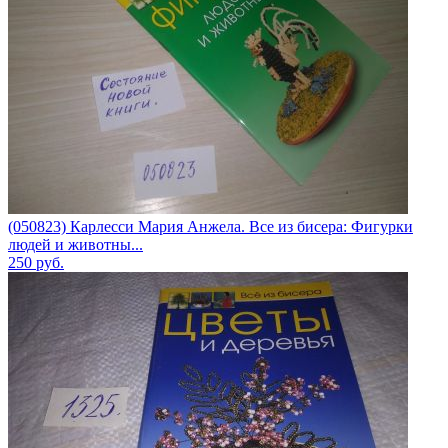
(050823) Карлесси Мария Анжела. Все из бисера: Фигурки
людей и животны...
250
руб.