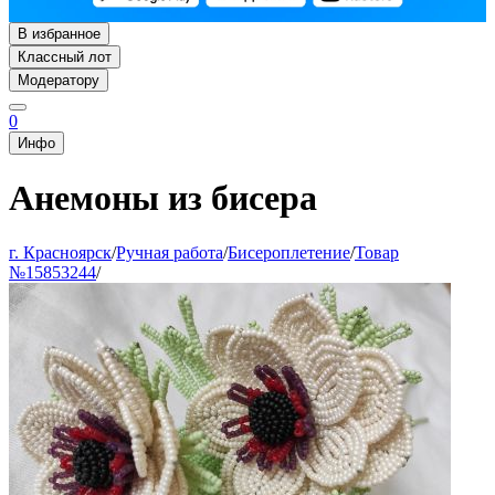
В избранное
Классный лот
Модератору
0
Инфо
Анемоны из бисера
г. Красноярск
/
Ручная работа
/
Бисероплетение
/
Товар
№15853244
/