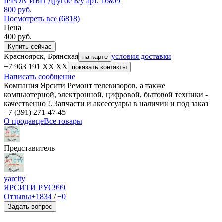
IPPON ИБП Другое Б/у арт. 16809
800
руб.
Посмотреть все (6818)
Цена
400
руб.
Купить сейчас
Красноярск, Брянская
условия доставки
на карте
+7 963 191 XX XX
показать контакты
Написать сообщение
Компания Ярсити Ремонт телевизоров, а также
компьютерной, электронной, цифровой, бытовой техники -
качественно !. Запчасти и аксессуары в наличии и под заказ
+7 (391) 271-47-45
О продавце
Все товары
Представитель
yarcity
ЯРСИТИ РУС
999
Отзывы
+1834
/
−0
Задать вопрос