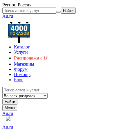
Регион
Россия
Найти
Au.ru
Каталог
Услуги
Распродажа с 1
₽
Магазины
Форум
Помощь
Блог
Найти
Меню
Au.ru
Au.ru