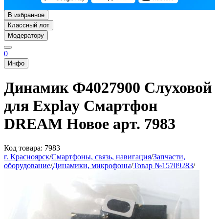
В избранное
Классный лот
Модератору
0
Инфо
Динамик Ф4027900 Слуховой
для Explay Смартфон
DREAM Новое арт. 7983
Код товара: 7983
г. Красноярск
/
Смартфоны, связь, навигация
/
Запчасти,
оборудование
/
Динамики, микрофоны
/
Товар №15709283
/