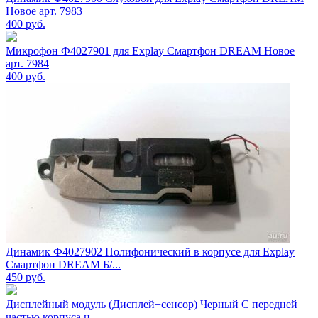
Новое арт. 7983
400
руб.
Микрофон Ф4027901 для Explay Смартфон DREAM Новое
арт. 7984
400
руб.
Динамик Ф4027902 Полифонический в корпусе для Explay
Смартфон DREAM Б/...
450
руб.
Дисплейный модуль (Дисплей+сенсор) Черный C передней
частью корпуса и ...