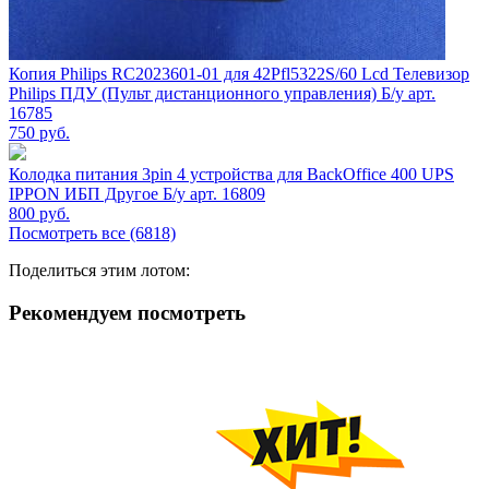
Копия Philips RC2023601-01 для 42Pfl5322S/60 Lcd Телевизор
Philips ПДУ (Пульт дистанционного управления) Б/у арт.
16785
750
руб.
Колодка питания 3pin 4 устройства для BackOffice 400 UPS
IPPON ИБП Другое Б/у арт. 16809
800
руб.
Посмотреть все (6818)
Поделиться этим лотом:
Рекомендуем посмотреть