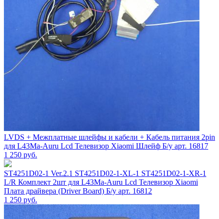
LVDS + Межплатные шлейфы и кабели + Кабель питания 2pin
для L43Ma-Auru Lcd Телевизор Xiaomi Шлейф Б/у арт. 16817
1 250
руб.
ST4251D02-1 Ver.2.1 ST4251D02-1-XL-1 ST4251D02-1-XR-1
L/R Комплект 2шт для L43Ma-Auru Lcd Телевизор Xiaomi
Плата драйвера (Driver Board) Б/у арт. 16812
1 250
руб.