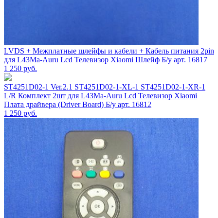
LVDS + Межплатные шлейфы и кабели + Кабель питания 2pin
для L43Ma-Auru Lcd Телевизор Xiaomi Шлейф Б/у арт. 16817
1 250
руб.
ST4251D02-1 Ver.2.1 ST4251D02-1-XL-1 ST4251D02-1-XR-1
L/R Комплект 2шт для L43Ma-Auru Lcd Телевизор Xiaomi
Плата драйвера (Driver Board) Б/у арт. 16812
1 250
руб.