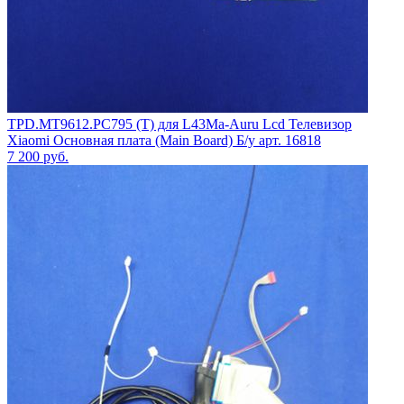
TPD.MT9612.PC795 (T) для L43Ma-Auru Lcd Телевизор
Xiaomi Основная плата (Main Board) Б/у арт. 16818
7 200
руб.