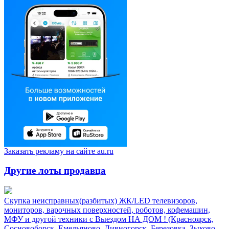
Заказать рекламу на сайте au.ru
Другие лоты продавца
Скупка неисправных(разбитых) ЖК/LED телевизоров,
мониторов, варочных поверхностей, роботов, кофемашин,
МФУ и другой техники с Выездом НА ДОМ ! (Красноярск,
Сосновоборск, Емельяново, Дивногорск, Березовка, Зыково,