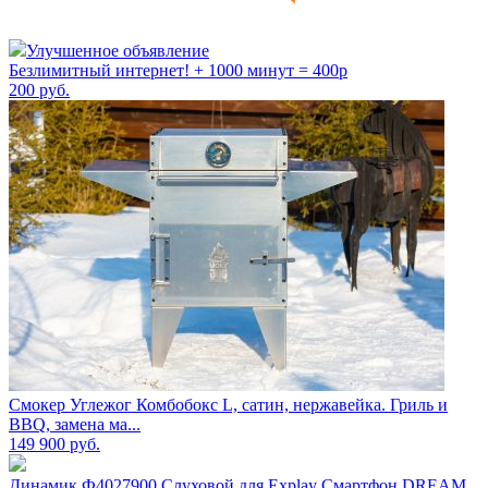
Улучшенное объявление
Безлимитный интернет! + 1000 минут = 400р
200
руб.
Смокер Углежог Комбобокс L, сатин, нержавейка. Гриль и
BBQ, замена ма...
149 900
руб.
Динамик Ф4027900 Слуховой для Explay Смартфон DREAM