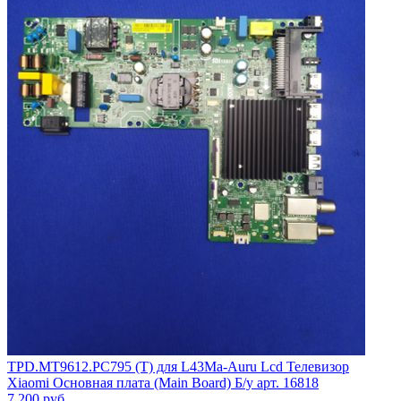
TPD.MT9612.PC795 (T) для L43Ma-Auru Lcd Телевизор
Xiaomi Основная плата (Main Board) Б/у арт. 16818
7 200
руб.