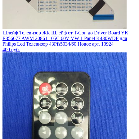
Шлейф Телевизор ЖК Шлейф от T-Con до Driver Board YK
E356677 AWM 20861 105C 60V VW-1 Panel K430WDF для
Philips Lcd Телевизор 43Pfs5034/60 Новое арт. 10924
400
руб.