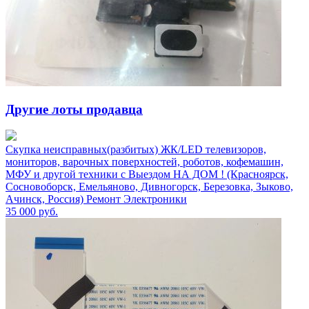
Другие лоты продавца
Скупка неисправных(разбитых) ЖК/LED телевизоров,
мониторов, варочных поверхностей, роботов, кофемашин,
МФУ и другой техники с Выездом НА ДОМ ! (Красноярск,
Сосновоборск, Емельяново, Дивногорск, Березовка, Зыково,
Ачинск, Россия) Ремонт Электроники
35 000
руб.