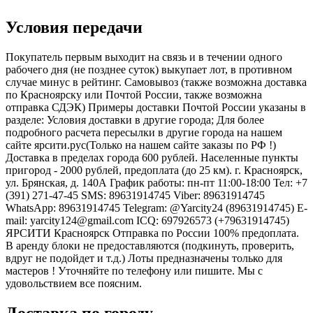
Условия передачи
Покупатель первым выходит на связь и в течении одного
рабочего дня (не позднее суток) выкупает лот, в противном
случае минус в рейтинг. Самовывоз (также возможна доставка
по Красноярску или Почтой России, также возможна
отправка СДЭК) Примеры доставки Почтой России указаны в
разделе: Условия доставки в другие города; Для более
подробного расчета пересылки в другие города на нашем
сайте ярсити.рус(Только на нашем сайте заказы по РФ !)
Доставка в пределах города 600 рублей. Населенные пункты
пригород - 2000 рублей, предоплата (до 25 км). г. Красноярск,
ул. Брянская, д. 140А График работы: пн-пт 11:00-18:00 Тел: +7
(391) 271-47-45 SMS: 89631914745 Viber: 89631914745
WhatsApp: 89631914745 Telegram: @Yarcity24 (89631914745) E-
mail: yarcity124@gmail.com ICQ: 697926573 (+79631914745)
ЯРСИТИ Красноярск Отправка по России 100% предоплата.
В аренду блоки не предоставляются (подкинуть, проверить,
вдруг не подойдет и т.д.) Лоты предназначены только для
мастеров ! Уточняйте по телефону или пишите. Мы с
удовольствием все поясним.
Доставка по городу