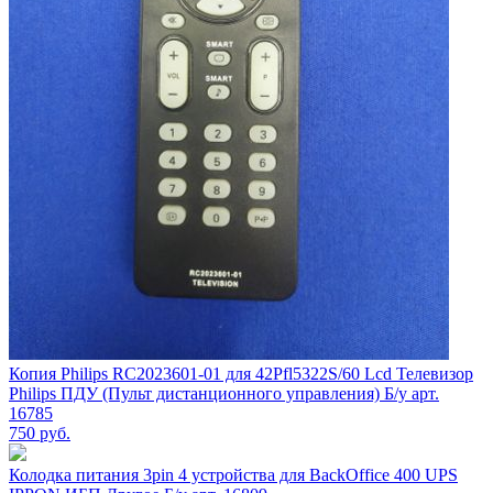
Копия Philips RC2023601-01 для 42Pfl5322S/60 Lcd Телевизор
Philips ПДУ (Пульт дистанционного управления) Б/у арт.
16785
750
руб.
Колодка питания 3pin 4 устройства для BackOffice 400 UPS