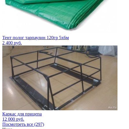
Тент полог тарпаулин 120гр 5х6м
2 400
руб.
Каркас для прицепа
12 000
руб.
Посмотреть все (297)