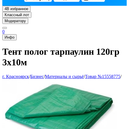
4
В избранное
Классный лот
Модератору
0
Инфо
Тент полог тарпаулин 120гр
3х10м
г. Красноярск
/
Бизнес
/
Материалы и сырьё
/
Товар №15558775
/