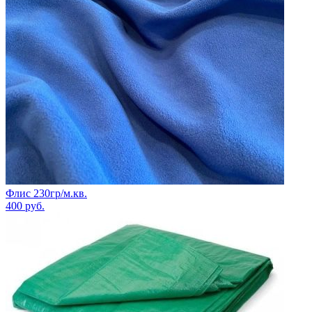
Флис 230гр/м.кв.
400
руб.