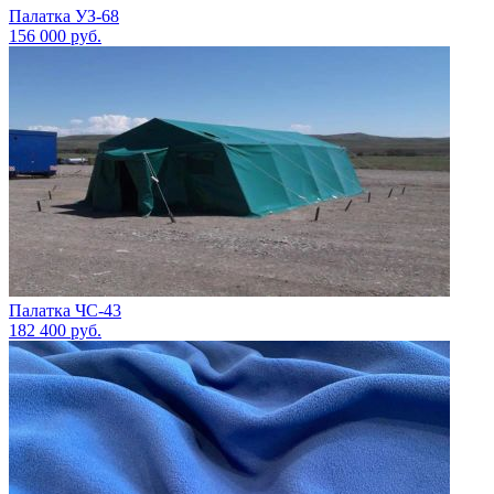
Палатка УЗ-68
156 000
руб.
Палатка ЧС-43
182 400
руб.