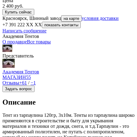
Цена
2 400
руб.
Купить сейчас
Красноярск, Шинный завод
условия доставки
на карте
+7 391 222 XX XX
показать контакты
Написать сообщение
Академия Тентов
О продавце
Все товары
Представитель
Академия Тентов
МАГАЗИН
55
Отзывы
+61
/
−1
Задать вопрос
Описание
Тент из тарпаулина 120гр, 3х10м. Тенты из тарпаулина широко
применяются в строительстве и быту для укрывания
материалов и техники от дождя, снега, и т.д.Тарпаулин - это
армированный полиэтилен, не путать с полипропиленом,