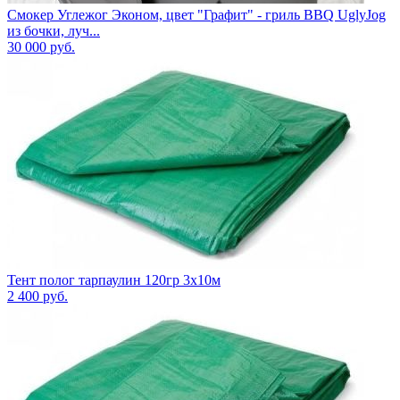
Смокер Углежог Эконом, цвет "Графит" - гриль BBQ UglyJog
из бочки, луч...
30 000
руб.
Тент полог тарпаулин 120гр 3х10м
2 400
руб.