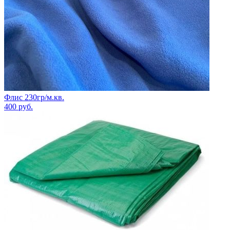
Флис 230гр/м.кв.
400
руб.