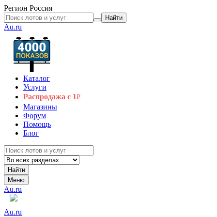
Регион
Россия
Найти
Au.ru
Каталог
Услуги
Распродажа с 1
₽
Магазины
Форум
Помощь
Блог
Найти
Меню
Au.ru
Au.ru