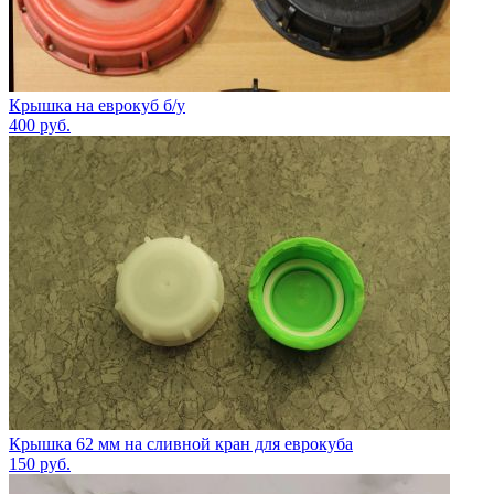
Крышка на еврокуб б/у
400
руб.
Крышка 62 мм на сливной кран для еврокуба
150
руб.