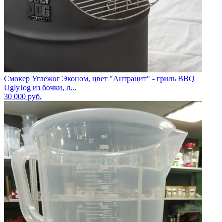
Смокер Углежог Эконом, цвет "Антрацит" - гриль BBQ
UglyJog из бочки, л...
30 000
руб.