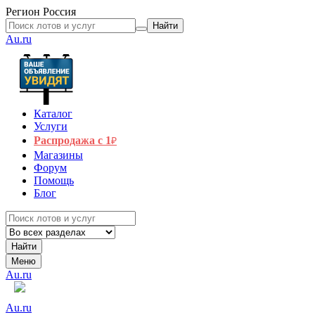
Регион
Россия
Найти
Au.ru
Каталог
Услуги
Распродажа с 1
₽
Магазины
Форум
Помощь
Блог
Найти
Меню
Au.ru
Au.ru