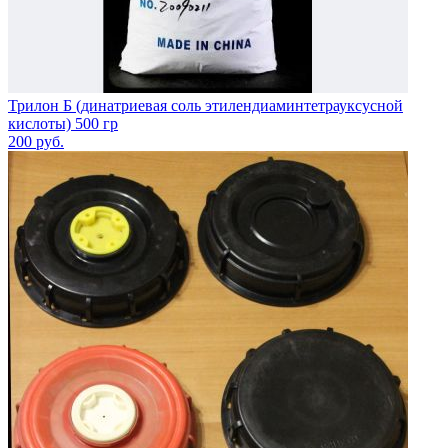
Трилон Б (динатриевая соль этилендиаминтетрауксусной
кислоты) 500 гр
200
руб.