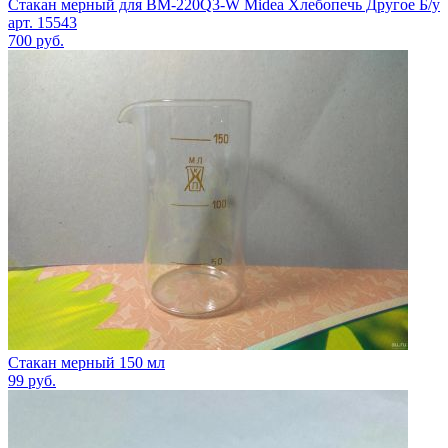
Стакан мерный для BM-220Q3-W Midea Хлебопечь Другое Б/у
арт. 15543
700
руб.
Стакан мерный 150 мл
99
руб.