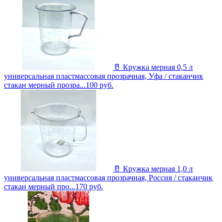
🥛 Кружка мерная 0,5 л
универсальная пластмассовая прозрачная, Уфа / стаканчик
стакан мерный прозра...
100
руб.
🥛 Кружка мерная 1,0 л
универсальная пластмассовая прозрачная, Россия / стаканчик
стакан мерный про...
170
руб.