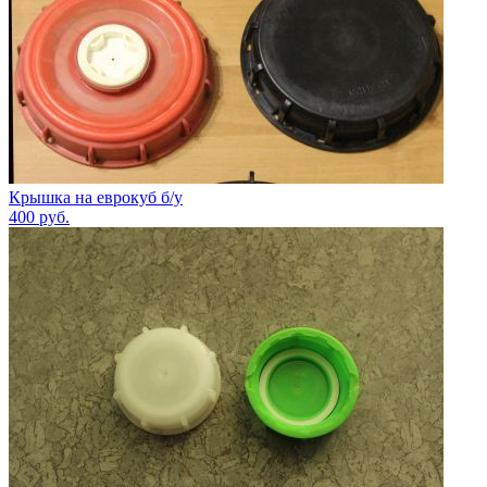
Крышка на еврокуб б/у
400
руб.