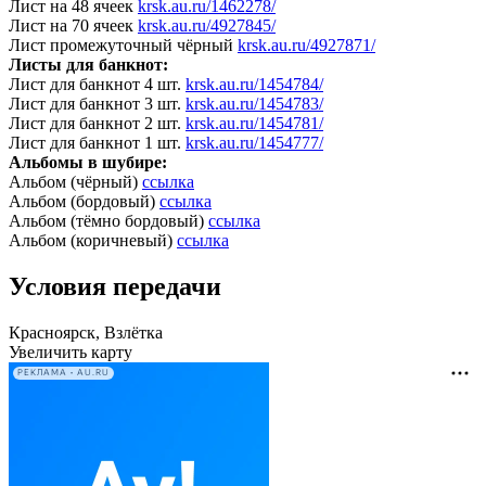
Лист на 48 ячеек
krsk.au.ru/1462278/
Лист на 70 ячеек
krsk.au.ru/4927845/
Лист промежуточный чёрный
krsk.au.ru/4927871/
Листы для банкнот:
Лист для банкнот 4 шт.
krsk.au.ru/1454784/
Лист для банкнот 3 шт.
krsk.au.ru/1454783/
Лист для банкнот 2 шт.
krsk.au.ru/1454781/
Лист для банкнот 1 шт.
krsk.au.ru/1454777/
Альбомы в шубире:
Альбом (чёрный)
ссылка
Альбом (бордовый)
ссылка
Альбом (тёмно бордовый)
ссылка
Альбом (коричневый)
ссылка
Условия передачи
Красноярск, Взлётка
Увеличить карту
РЕКЛАМА • AU.RU