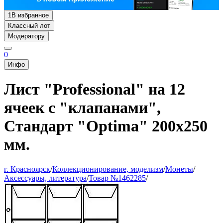
1
В избранное
Классный лот
Модератору
0
Инфо
Лист "Professional" на 12
ячеек с "клапанами",
Стандарт "Optima" 200х250
мм.
г. Красноярск
/
Коллекционирование, моделизм
/
Монеты
/
Аксессуары, литература
/
Товар №1462285
/