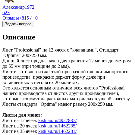
Александр1972
623
Отзывы
+815
/
−0
Задать вопрос
Описание
Лист "Professional" на 12 ячеек с "клапанами", Стандарт
"Optima" 200х250 мм.
Данный лист предназначен для хранения 12 монет диаметром
до 55 мм (при толщине до 2 мм).
Лист изготовлен из жесткой прозрачной пленки импортного
производства, прекрасно держит форму даже при
вставленных в него всех 20 монетах.
Это является основным отличием всех листов "Professional"
нашего производства от листов других производителей,
которые экономят на расходных материалах в ущерб качеству.
Листы стандарта "Optima" имеют размер 200х250 мм.
Листы для монет:
Лист на 12 ячеек
krsk.au.ru/4927837/
Лист на 20 ячеек
krsk.au.ru/1462285/
Лист на 35 ячеек
krsk.au.ru/1462281/