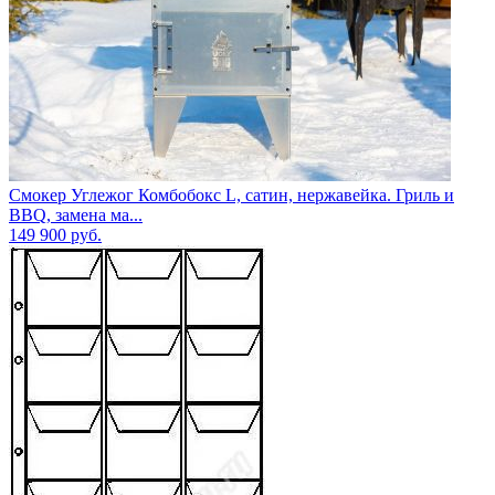
Смокер Углежог Комбобокс L, сатин, нержавейка. Гриль и
BBQ, замена ма...
149 900
руб.