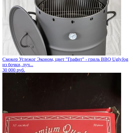
Смокер Углежог Эконом, цвет "Графит" - гриль BBQ UglyJog
из бочки, луч...
30 000
руб.