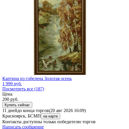
Картина из гобелена Золотая осень
1 999
руб.
Посмотреть все (187)
Цена
200
руб.
Купить сейчас
11 дней
до конца торгов
(20 авг 2026 16:09)
Красноярск, БСМП
на карте
Контакты доступны только победителю торгов
Написать сообщение