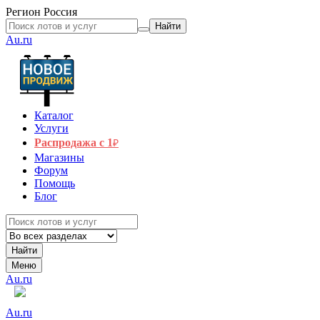
Регион
Россия
Найти
Au.ru
Каталог
Услуги
Распродажа с 1
₽
Магазины
Форум
Помощь
Блог
Найти
Меню
Au.ru
Au.ru