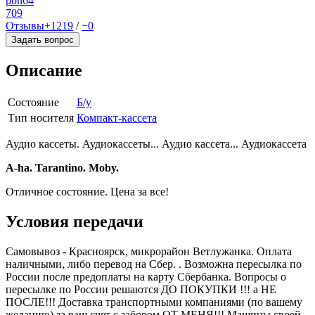
pbn64
709
Отзывы
+1219
/
−0
Задать вопрос
Описание
Состояние
Б/у
Тип носителя
Компакт-кассета
Аудио кассеты. Аудиокассеты... Аудио кассета... Аудиокассета
A-ha. Tarantino. Moby.
Отличное состояние. Цена за все!
Условия передачи
Самовывоз - Красноярск, микрорайон Ветлужанка. Оплата
наличными, либо перевод на Сбер. . Возможна пересылка по
России после предоплаты на карту Сбербанка. Вопросы о
пересылке по России решаются ДО ПОКУПКИ !!! а НЕ
ПОСЛЕ!!! Доставка транспортными компаниями (по вашему
желанию) за ваш счет с забором ОТ МЕНЯ!!! Машины своей