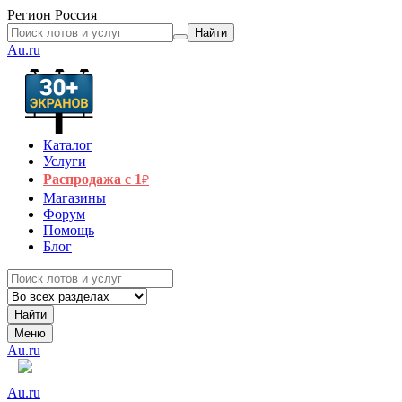
Регион
Россия
Найти
Au.ru
Каталог
Услуги
Распродажа с 1
₽
Магазины
Форум
Помощь
Блог
Найти
Меню
Au.ru
Au.ru