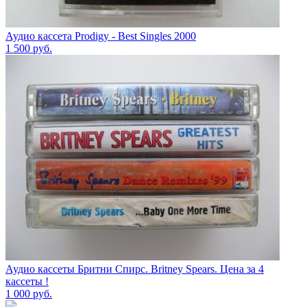
Аудио кассета Prodigy - Best Singles 2000
1 500
руб.
Аудио кассеты Бритни Спирс. Britney Spears. Цена за 4
кассеты !
1 000
руб.