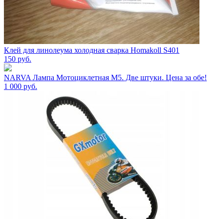
Клей для линолеума холодная сварка Homakoll S401
150
руб.
NARVA Лампа Мотоциклетная M5. Две штуки. Цена за обе!
1 000
руб.