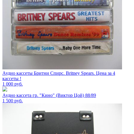
Аудио кассеты Бритни Спирс. Britney Spears. Цена за 4
кассеты !
1 000
руб.
Аудио кассета гр. "Кино" (Виктор Цой) 88/89
1 500
руб.