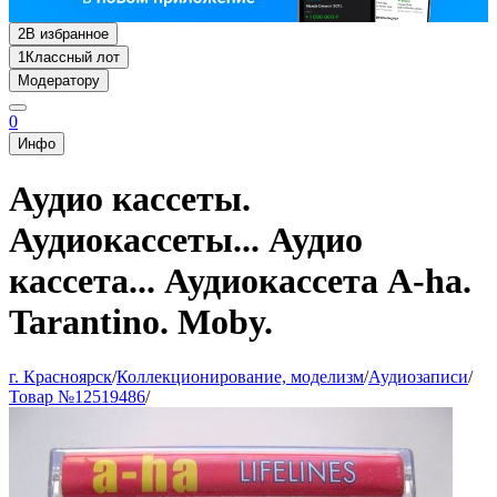
2
В избранное
1
Классный лот
Модератору
0
Инфо
Аудио кассеты.
Аудиокассеты... Аудио
кассета... Аудиокассета A-ha.
Tarantino. Moby.
г. Красноярск
/
Коллекционирование, моделизм
/
Аудиозаписи
/
Товар №12519486
/