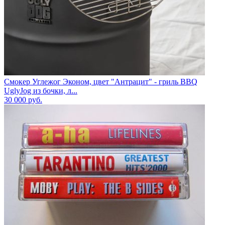
Смокер Углежог Эконом, цвет "Антрацит" - гриль BBQ
UglyJog из бочки, л...
30 000
руб.