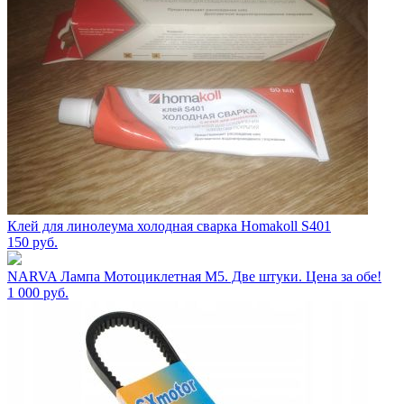
Клей для линолеума холодная сварка Homakoll S401
150
руб.
NARVA Лампа Мотоциклетная M5. Две штуки. Цена за обе!
1 000
руб.