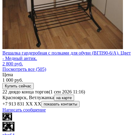
Вешалка гардеробная с полками для обуви (ВГП90-6/А). Цвет
- Медный антик.
2 800
руб.
Посмотреть все (505)
Цена
1 000
руб.
Купить сейчас
22 дня
до конца торгов
(1 сен 2026 11:16)
Красноярск, Ветлужанка
на карте
+7 913 831 XX XX
показать контакты
Написать сообщение