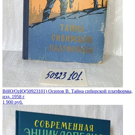
ВбЮ/OzЮ(50923101) Осипов В. Тайна сибирской платформы,
изд. 1958 г
1 900
руб.