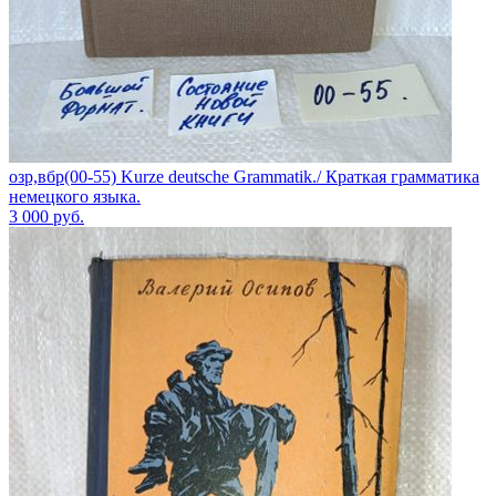
озр,вбр(00-55) Kurze deutsсhe Grammatik./ Краткая грамматика
немецкого языка.
3 000
руб.