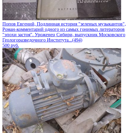
Попов Евгений, Подлинная история "зеленых музыкантов",
Роман-комментарий одного из самых гонимых литераторов
"эпохи застоя". Уроженец Сибири, выпускник Московского
Геологоразведочного Института...(494)
500
руб.