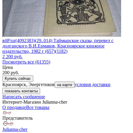
вбР/oz(4092383)(29..014) Таймырские сказы, перевел с
долганского В.И.Ермаков, Красноярское книжное
издательство, 1982 г (657)(1182)
2 200
руб.
Посмотреть все (61355)
Цена
200
руб.
Купить сейчас
Красноярск, Энергетиков
условия доставки
на карте
показать контакты
Написать сообщение
Интернет-Магазин Julianna-cher
О продавце
Все товары
Представитель
Julianna-cher