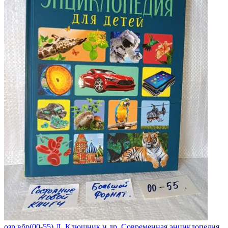
озр,вбр(00-55) Л. Клюшник и др. Современная энциклопедия