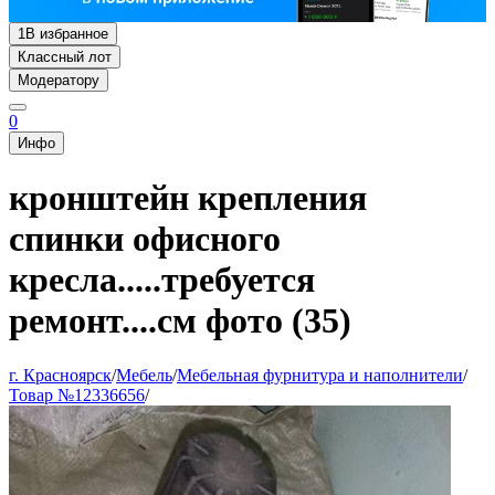
1
В избранное
Классный лот
Модератору
0
Инфо
кронштейн крепления
спинки офисного
кресла.....требуется
ремонт....см фото (35)
г. Красноярск
/
Мебель
/
Мебельная фурнитура и наполнители
/
Товар №12336656
/