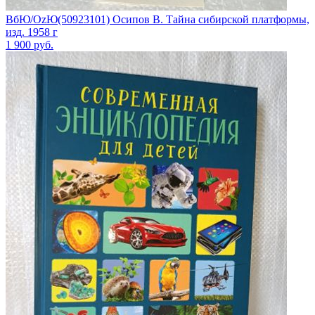
ВбЮ/OzЮ(50923101) Осипов В. Тайна сибирской платформы,
изд. 1958 г
1 900
руб.