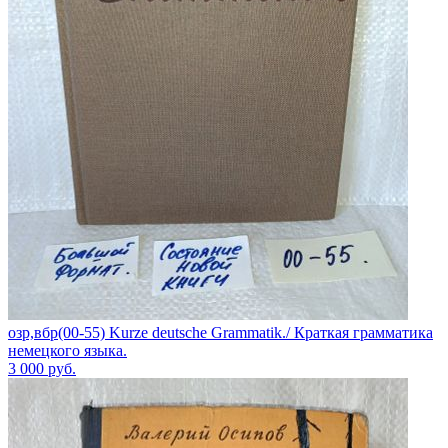
озр,вбр(00-55) Kurze deutsсhe Grammatik./ Краткая грамматика
немецкого языка.
3 000
руб.