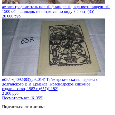
av электродвигатель новый фланцевый, взрывозащищенный
1500 об ...шильдик не читается, по виду 7,5 квт .(35)
20 000
руб.
вбР/oz(4092383)(29..014) Таймырские сказы, перевел с
долганского В.И.Ермаков, Красноярское книжное
издательство, 1982 г (657)(1182)
2 200
руб.
Посмотреть все (61355)
Поделиться этим лотом: