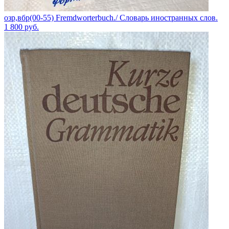
озр,вбр(00-55) Fremdworterbuch./ Словарь иностранных слов.
1 800
руб.