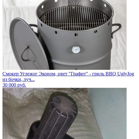
Смокер Углежог Эконом, цвет "Графит" - гриль BBQ UglyJog
из бочки, луч...
30 000
руб.