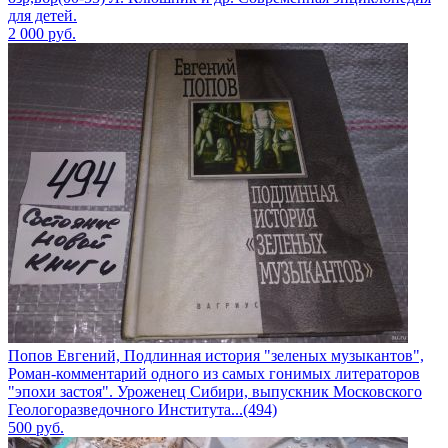
для детей.
2 000
руб.
Попов Евгений, Подлинная история "зеленых музыкантов",
Роман-комментарий одного из самых гонимых литераторов
"эпохи застоя". Уроженец Сибири, выпускник Московского
Геологоразведочного Института...(494)
500
руб.