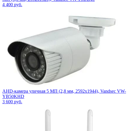
4 400
руб.
AHD-камера уличная 5 МП (2,8 мм, 2592х1944), Vandsec VW-
YB50KHD
3 600
руб.