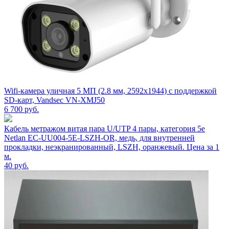
Wifi-камера уличная 5 МП (2.8 мм, 2592x1944) с поддержкой
SD-карт, Vandsec VN-XMJ50
6 700
руб.
Кабель метражом витая пара U/UTP 4 пары, категория 5e
Netlan EC-UU004-5E-LSZH-OR, медь, для внутренней
прокладки, неэкранированный, LSZH, оранжевый. Цена за 1
м.
40
руб.