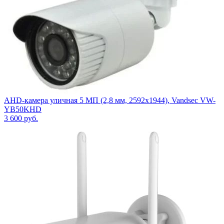
AHD-камера уличная 5 МП (2,8 мм, 2592х1944), Vandsec VW-
YB50KHD
3 600
руб.