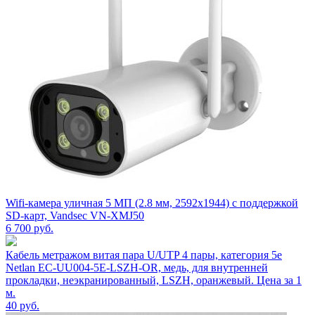
Wifi-камера уличная 5 МП (2.8 мм, 2592x1944) с поддержкой
SD-карт, Vandsec VN-XMJ50
6 700
руб.
Кабель метражом витая пара U/UTP 4 пары, категория 5e
Netlan EC-UU004-5E-LSZH-OR, медь, для внутренней
прокладки, неэкранированный, LSZH, оранжевый. Цена за 1
м.
40
руб.