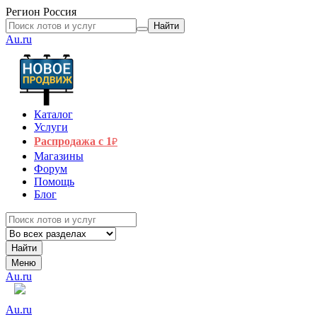
Регион
Россия
Найти
Au.ru
Каталог
Услуги
Распродажа с 1
₽
Магазины
Форум
Помощь
Блог
Найти
Меню
Au.ru
Au.ru