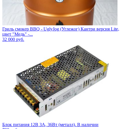
Гриль смокер BBQ - UglyJog (Углежог) Кантри версия Lite,
цвет "Медь" -...
32 000
руб.
Блок питания 12В 3А, 36Вт (металл). В наличии