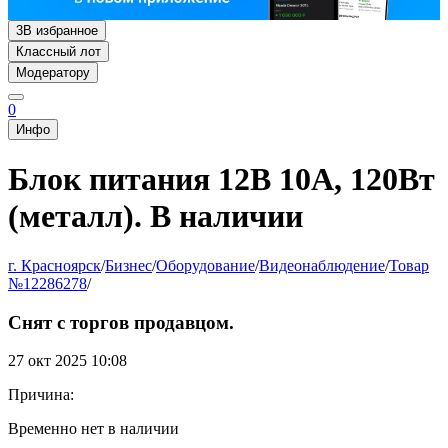
3
В избранное
Классный лот
Модератору
0
Инфо
Блок питания 12В 10А, 120Вт
(металл). В наличии
г. Красноярск
/
Бизнес
/
Оборудование
/
Видеонаблюдение
/
Товар
№12286278
/
Снят с торгов продавцом.
27 окт 2025 10:08
Причина:
Временно нет в наличии