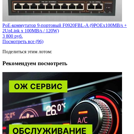
PoE-коммутатор 9-портовый F0920FBL-A (9POEx100MB/s +
2UpLink x 100MB/s / 120W)
3 800
руб.
Посмотреть все (96)
Поделиться этим лотом:
Рекомендуем посмотреть