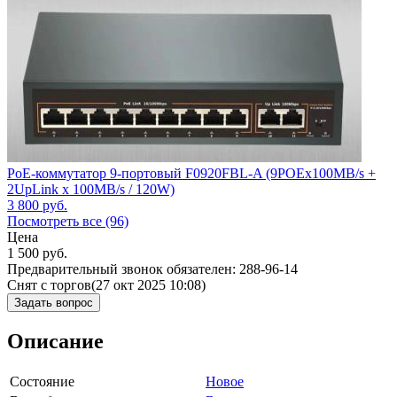
PoE-коммутатор 9-портовый F0920FBL-A (9POEx100MB/s +
2UpLink x 100MB/s / 120W)
3 800
руб.
Посмотреть все (96)
Цена
1 500
руб.
Предварительный звонок обязателен: 288-96-14
Снят с торгов
(27 окт 2025 10:08)
Задать вопрос
Описание
Состояние
Новое