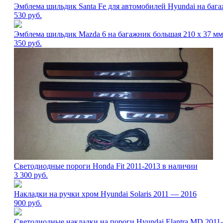
Эмблема шильдик Santa Fe для автомобилей Hyundai на баг
530
руб.
Эмблема шильдик Mazda 6 на багажник большая 210 х 37 мм
350
руб.
Светодиодные пороги Honda Fit 2011-2013 в наличии
3 300
руб.
Накладки на ручки хром Hyundai Solaris 2011 — 2016
900
руб.
Светодиодные накладки на пороги Hyundai Elantra MD 2011