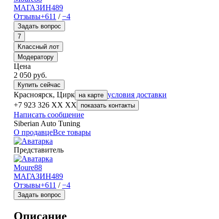
МАГАЗИН
489
Отзывы
+611
/
−4
Задать вопрос
7
Классный лот
Модератору
Цена
2 050
руб.
Купить сейчас
Красноярск, Цирк
условия доставки
на карте
+7 923 326 XX XX
показать контакты
Написать сообщение
Siberian Auto Tuning
О продавце
Все товары
Представитель
Moure88
МАГАЗИН
489
Отзывы
+611
/
−4
Задать вопрос
Описание