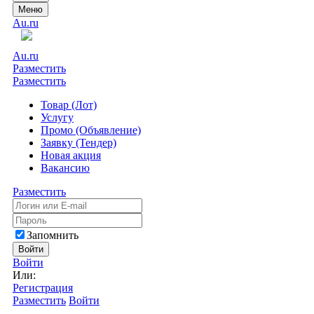
Меню
Au.ru
Au.ru
Разместить
Разместить
Товар (Лот)
Услугу
Промо (Объявление)
Заявку (Тендер)
Новая акция
Вакансию
Разместить
Запомнить
Войти
Войти
Или:
Регистрация
Разместить
Войти