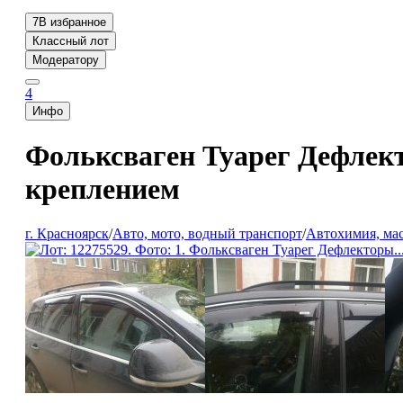
7
В избранное
Классный лот
Модератору
4
Инфо
Фольксваген Туарег Дефлект
креплением
г. Красноярск
/
Авто, мото, водный транспорт
/
Автохимия, ма