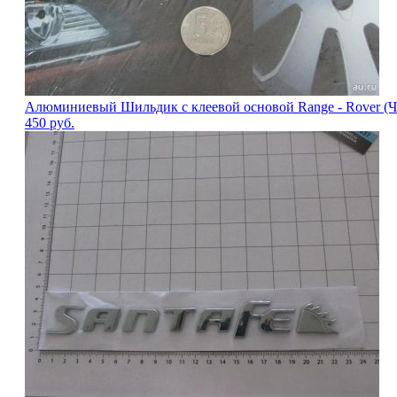
Алюминиевый Шильдик с клеевой основой Range - Rover (
450
руб.