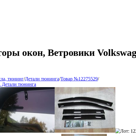
оры окон, Ветровики Volkswage
сла, тюнинг
/
Детали тюнинга
/
Товар №12275529
/