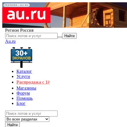
РЕКЛАМА • AU.RU
Регион
Россия
Найти
Au.ru
Каталог
Услуги
Распродажа с 1
₽
Магазины
Форум
Помощь
Блог
Найти