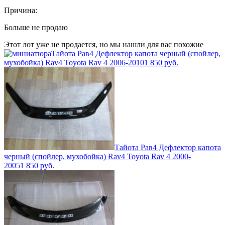
Причина:
Больше не продаю
Этот лот уже не продается, но мы нашли для вас похожие
Тайота Рав4 Дефлектор капота черный (спойлер,
мухобойка) Rav4 Toyota Rav 4 2006-2010
1 850
руб.
Тайота Рав4 Дефлектор капота
черный (спойлер, мухобойка) Rav4 Toyota Rav 4 2000-
2005
1 850
руб.