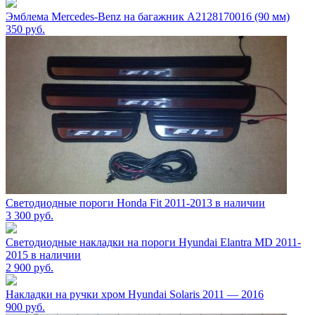
Эмблема Mercedes-Benz на багажник A2128170016 (90 мм)
350
руб.
Светодиодные пороги Honda Fit 2011-2013 в наличии
3 300
руб.
Светодиодные накладки на пороги Hyundai Elantra MD 2011-
2015 в наличии
2 900
руб.
Накладки на ручки хром Hyundai Solaris 2011 — 2016
900
руб.