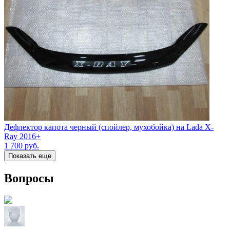
Дефлектор капота черный (спойлер, мухобойка) на Lada X-
Ray 2016+
1 700
руб.
Показать еще
Вопросы