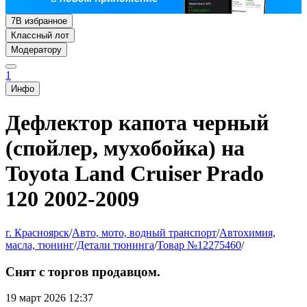
7
В избранное
Классный лот
Модератору
1
Инфо
Дефлектор капота черный
(спойлер, мухобойка) на
Toyota Land Cruiser Prado
120 2002-2009
г. Красноярск
/
Авто, мото, водный транспорт
/
Автохимия,
масла, тюнинг
/
Детали тюнинга
/
Товар №12275460
/
Снят с торгов продавцом.
19 март 2026 12:37