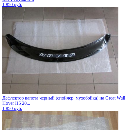
1 850
руб.
Дефлектор капота черный (спойлер, мухобойка) на Great Wall
Hover H5 20...
1 850
руб.