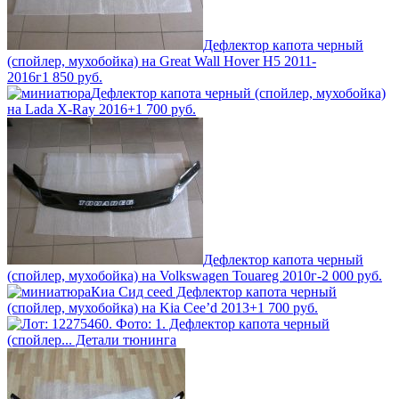
Дефлектор капота черный
(спойлер, мухобойка) на Great Wall Hover H5 2011-
2016г
1 850
руб.
Дефлектор капота черный (спойлер, мухобойка)
на Lada X-Ray 2016+
1 700
руб.
Дефлектор капота черный
(спойлер, мухобойка) на Volkswagen Touareg 2010г-
2 000
руб.
Киа Сид ceed Дефлектор капота черный
(спойлер, мухобойка) на Kia Cee’d 2013+
1 700
руб.