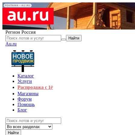
РЕКЛАМА • AU.RU
Регион
Россия
Найти
Au.ru
Каталог
Услуги
Распродажа с 1
₽
Магазины
Форум
Помощь
Блог
Найти