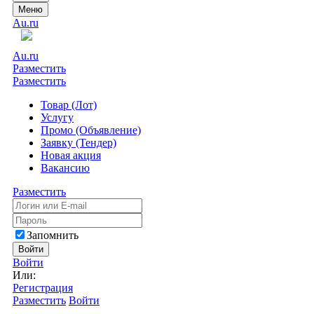
Меню
Au.ru
Au.ru
Разместить
Разместить
Товар (Лот)
Услугу
Промо (Объявление)
Заявку (Тендер)
Новая акция
Вакансию
Разместить
Запомнить
Войти
Войти
Или:
Регистрация
Разместить
Войти