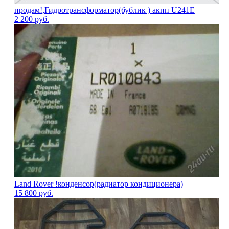
продам!,Гидротрансформатор(бублик ) акпп U241E
2 200
руб.
Land Rover !конденсор(радиатор кондиционера)
15 800
руб.