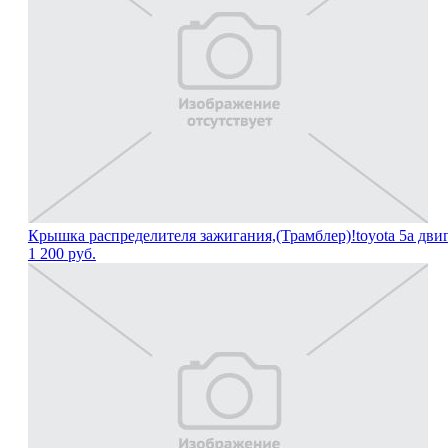
Крышка распределителя зажигания,(Трамблер)!toyota 5a дви
1 200
руб.