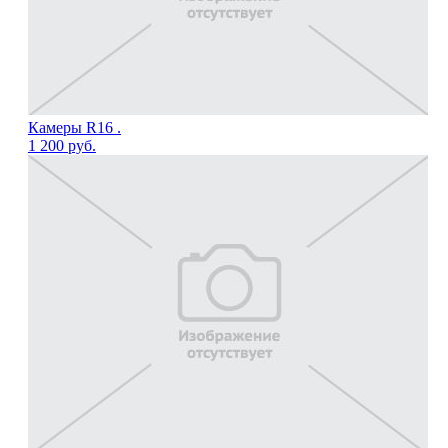
Камеры R16 .
1 200
руб.