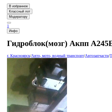
В избранное
Классный лот
Модератору
1
Инфо
Гидроблок(мозг) Акпп A245E 
г. Красноярск
/
Авто, мото, водный транспорт
/
Автозапчасти
/
Т