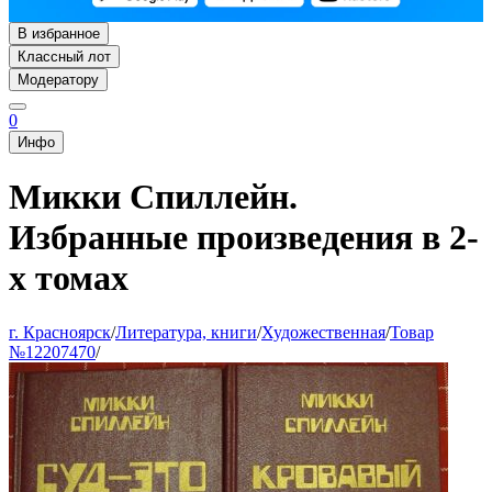
В избранное
Классный лот
Модератору
0
Инфо
Микки Спиллейн.
Избранные произведения в 2-
х томах
г. Красноярск
/
Литература, книги
/
Художественная
/
Товар
№12207470
/