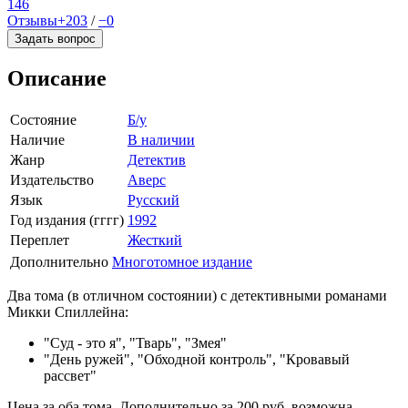
146
Отзывы
+203
/
−0
Задать вопрос
Описание
Состояние
Б/у
Наличие
В наличии
Жанр
Детектив
Издательство
Аверс
Язык
Русский
Год издания (гггг)
1992
Переплет
Жесткий
Дополнительно
Многотомное издание
Два тома (в отличном состоянии) с детективными романами
Микки Спиллейна:
"Суд - это я", "Тварь", "Змея"
"День ружей", "Обходной контроль", "Кровавый
рассвет"
Цена за оба тома. Дополнительно за 200 руб. возможна