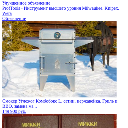
Улучшенное объявление
ProfTools - Инструмент высшего уровня Milwaukee, Knipex,
Wera
Объявление
Смокер Углежог Комбобокс L, сатин, нержавейка. Гриль и
BBQ, замена ма...
149 900
руб.