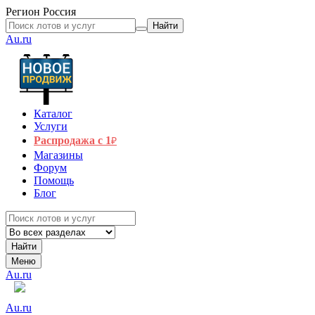
Регион
Россия
Найти
Au.ru
Каталог
Услуги
Распродажа с 1
₽
Магазины
Форум
Помощь
Блог
Найти
Меню
Au.ru
Au.ru