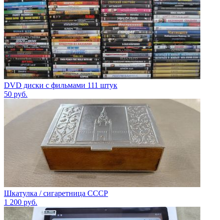
DVD диски с фильмами 111 штук
50
руб.
Шкатулка / сигаретница СССР
1 200
руб.