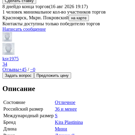
Сделать ставку
8 дней
до конца торгов
(16 авг 2026 19:17)
1 человек
минимальное кол-во участников торгов
Красноярск, Мкрн. Покровский
на карте
Контакты доступны только победителю торгов
Написать сообщение
ksv1975
34
Отзывы
+45
/
−0
Задать вопрос
Предложить цену
Описание
Состояние
Отличное
Российский размер
36 и менее
Международный размер
S
Бренд
Kira Plastinina
Длина
Мини