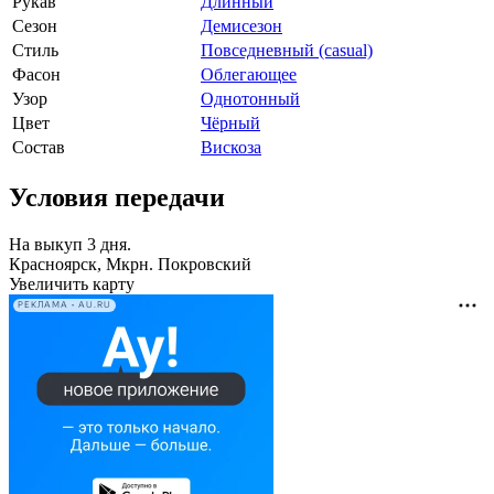
Рукав
Длинный
Сезон
Демисезон
Стиль
Повседневный (casual)
Фасон
Облегающее
Узор
Однотонный
Цвет
Чёрный
Состав
Вискоза
Условия передачи
На выкуп 3 дня.
Красноярск, Мкрн. Покровский
Увеличить карту
РЕКЛАМА • AU.RU