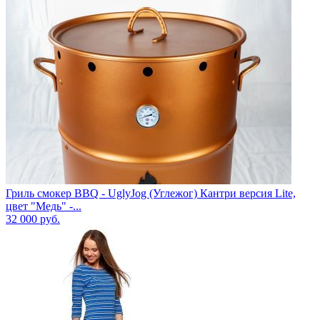
Гриль смокер BBQ - UglyJog (Углежог) Кантри версия Lite,
цвет "Медь" -...
32 000
руб.