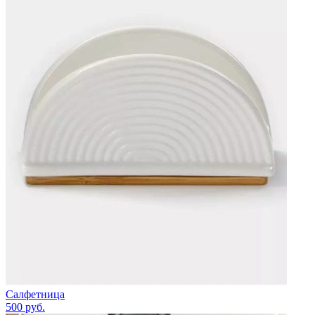
Салфетница
500
руб.