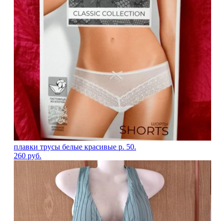
плавки трусы белые красивые р. 50.
260
руб.