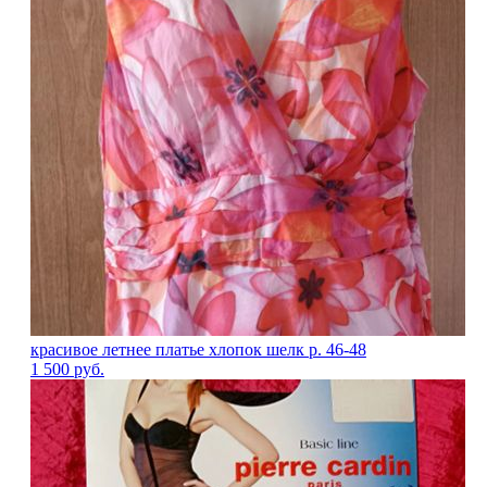
красивое летнее платье хлопок шелк р. 46-48
1 500
руб.