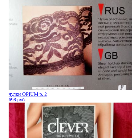
чулки OPIUM р. 2
698
руб.