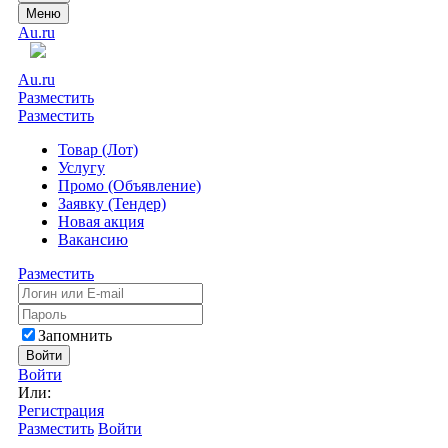
Меню
Au.ru
Au.ru
Разместить
Разместить
Товар (Лот)
Услугу
Промо (Объявление)
Заявку (Тендер)
Новая акция
Вакансию
Разместить
Запомнить
Войти
Войти
Или:
Регистрация
Разместить
Войти