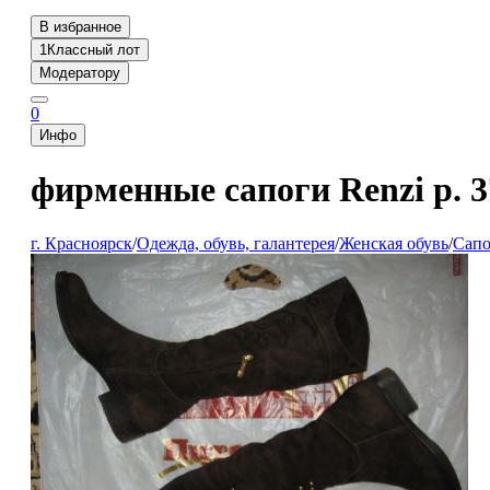
В избранное
1
Классный лот
Модератору
0
Инфо
фирменные сапоги Renzi р. 3
г. Красноярск
/
Одежда, обувь, галантерея
/
Женская обувь
/
Сапо