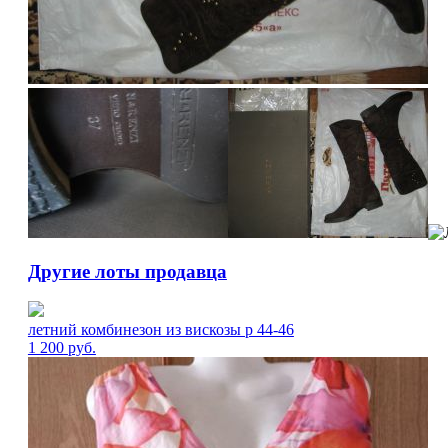
Другие лоты продавца
летний комбинезон из вискозы р 44-46
1 200
руб.