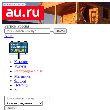
РЕКЛАМА • AU.RU
Регион
Россия
Найти
Au.ru
Каталог
Услуги
Распродажа с 1
₽
Магазины
Форум
Помощь
Блог
Найти