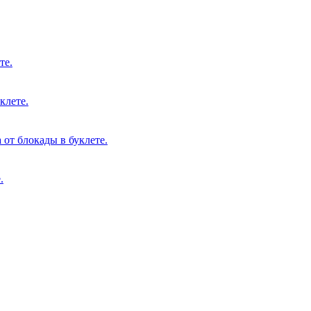
те.
клете.
 от блокады в буклете.
.