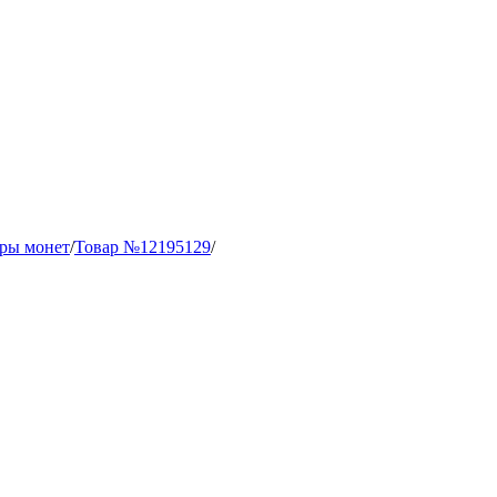
ры монет
/
Товар №12195129
/