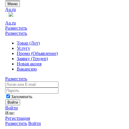
Меню
Au.ru
Au.ru
Разместить
Разместить
Товар (Лот)
Услугу
Промо (Объявление)
Заявку (Тендер)
Новая акция
Вакансию
Разместить
Запомнить
Войти
Войти
Или:
Регистрация
Разместить
Войти