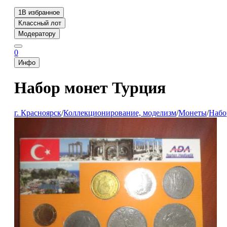
1
В избранное
Классный лот
Модератору
0
Инфо
Набор монет Турция
г. Красноярск
/
Коллекционирование, моделизм
/
Монеты
/
Набо