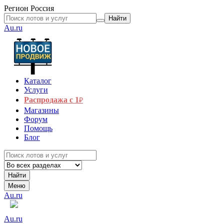
Регион
Россия
Найти
Au.ru
Каталог
Услуги
Распродажа с 1
₽
Магазины
Форум
Помощь
Блог
Найти
Меню
Au.ru
Au.ru