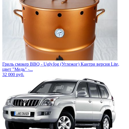
Гриль смокер BBQ - UglyJog (Углежог) Кантри версия Lite,
цвет "Медь" -...
32 000
руб.