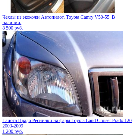
Чехлы из экокожи Автопилот. Toyota Camry V50-55. В
наличии.
8 500
руб.
Тайота Прадо Реснички на фары Toyota Land Cruiser Prado 120
2003-2009
1 200
руб.