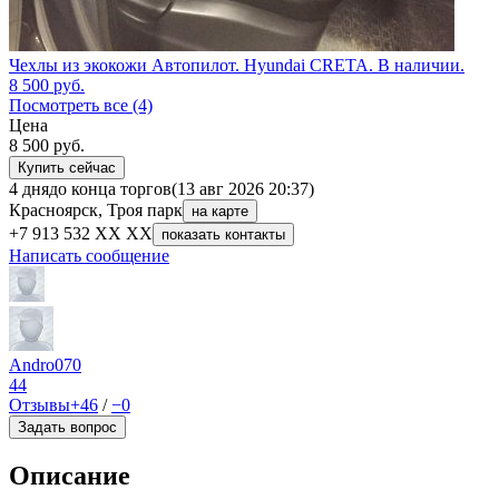
Чехлы из экокожи Автопилот. Hyundai CRETA. В наличии.
8 500
руб.
Посмотреть все (4)
Цена
8 500
руб.
Купить сейчас
4 дня
до конца торгов
(13 авг 2026 20:37)
Красноярск, Троя парк
на карте
+7 913 532 XX XX
показать контакты
Написать сообщение
Andro070
44
Отзывы
+46
/
−0
Задать вопрос
Описание