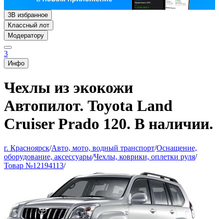
3
В избранное
Классный лот
Модератору
3
Инфо
Чехлы из экокожи
Автопилот. Toyota Land
Cruiser Prado 120. В наличии.
г. Красноярск
/
Авто, мото, водный транспорт
/
Оснащение,
оборудование, аксессуары
/
Чехлы, коврики, оплетки руля
/
Товар №12194113
/