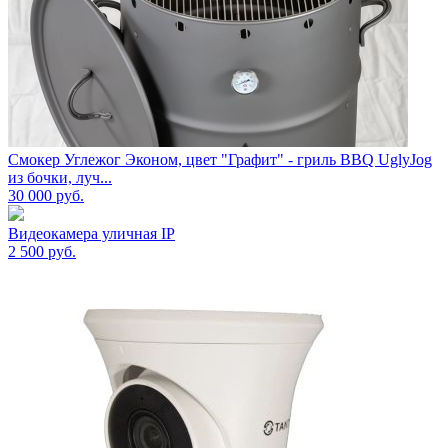
Смокер Углежог Эконом, цвет "Графит" - гриль BBQ UglyJog
из бочки, луч...
30 000
руб.
Видеокамера уличная IP
2 500
руб.