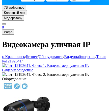
7
В избранное
Классный лот
Модератору
0
Инфо
Видеокамера уличная IP
г. Красноярск
/
Бизнес
/
Оборудование
/
Видеонаблюдение
/
Товар
№12192641
/