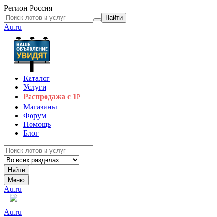
Регион
Россия
Найти
Au.ru
Каталог
Услуги
Распродажа с 1
₽
Магазины
Форум
Помощь
Блог
Найти
Меню
Au.ru
Au.ru