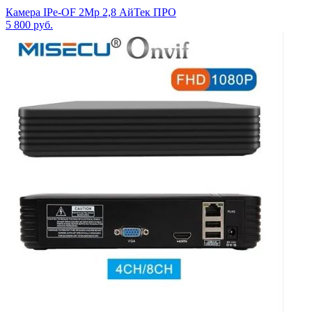
Камера IPe-OF 2Mp 2,8 АйТек ПРО
5 800
руб.