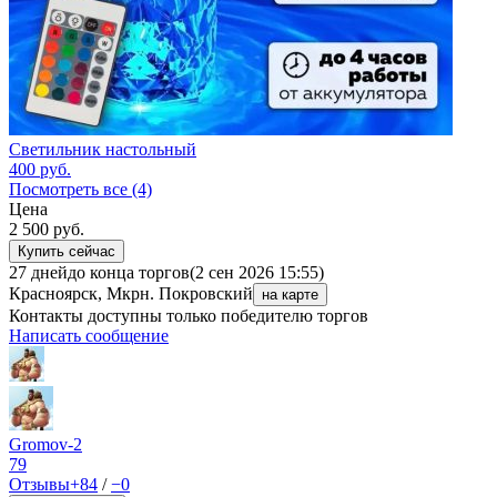
Светильник настольный
400
руб.
Посмотреть все (4)
Цена
2 500
руб.
Купить сейчас
27 дней
до конца торгов
(2 сен 2026 15:55)
Красноярск, Мкрн. Покровский
на карте
Контакты доступны только победителю торгов
Написать сообщение
Gromov-2
79
Отзывы
+84
/
−0