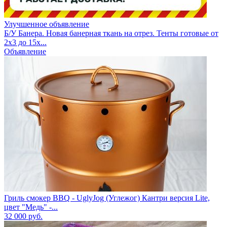
Улучшенное объявление
Б/У Банера. Новая банерная ткань на отрез. Тенты готовые от
2х3 до 15х...
Объявление
Гриль смокер BBQ - UglyJog (Углежог) Кантри версия Lite,
цвет "Медь" -...
32 000
руб.