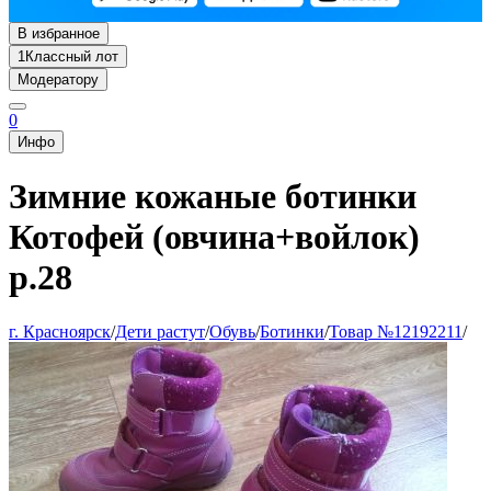
В избранное
1
Классный лот
Модератору
0
Инфо
Зимние кожаные ботинки
Котофей (овчина+войлок)
р.28
г. Красноярск
/
Дети растут
/
Обувь
/
Ботинки
/
Товар №12192211
/