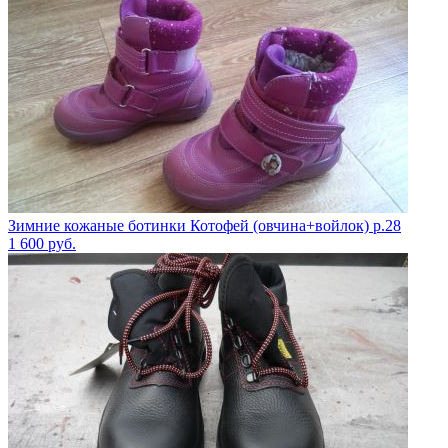
Зимние кожаные ботинки Котофей (овчина+войлок) р.28
1 600
руб.