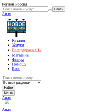
Регион
Россия
Найти
Au.ru
Каталог
Услуги
Распродажа с 1
₽
Магазины
Форум
Помощь
Блог
Найти
Меню
Au.ru
Au.ru