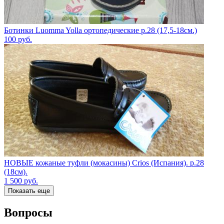
Ботинки Luomma Yolla ортопедические р.28 (17,5-18см.)
100
руб.
НОВЫЕ кожаные туфли (мокасины) Crios (Испания). р.28
(18см).
1 500
руб.
Показать еще
Вопросы