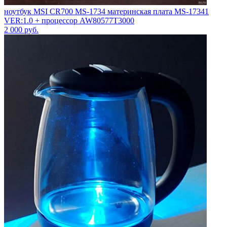
ноутбук MSI CR700 MS-1734 материнская плата MS-17341
VER:1.0 + процессор AW80577T3000
2 000
руб.