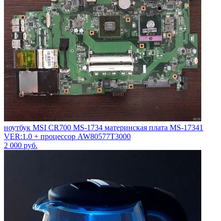
ноутбук MSI CR700 MS-1734 материнская плата MS-17341
VER:1.0 + процессор AW80577T3000
2 000
руб.