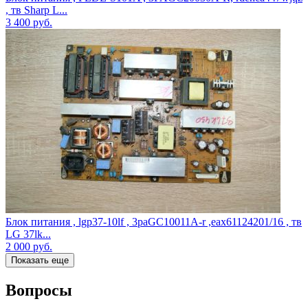
, тв Sharp L...
3 400
руб.
Блок питания , lgp37-10lf , 3paGC10011A-r ,eax61124201/16 , тв
LG 37lk...
2 000
руб.
Показать еще
Вопросы