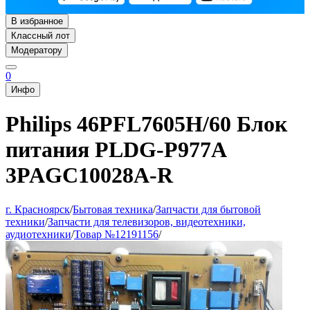
В избранное
Классный лот
Модератору
0
Инфо
Philips 46PFL7605H/60 Блок
питания PLDG-P977A
3PAGC10028A-R
г. Красноярск
/
Бытовая техника
/
Запчасти для бытовой
техники
/
Запчасти для телевизоров, видеотехники,
аудиотехники
/
Товар №12191156
/