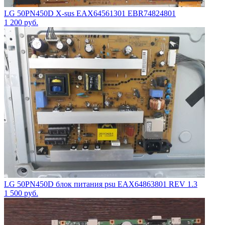
LG 50PN450D X-sus EAX64561301 EBR74824801
1 200
руб.
LG 50PN450D блок питания psu EAX64863801 REV 1.3
1 500
руб.