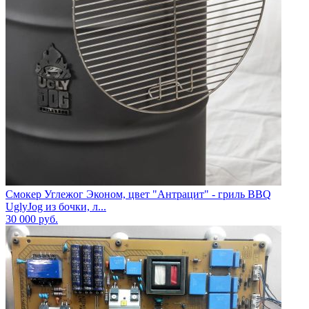
Смокер Углежог Эконом, цвет "Антрацит" - гриль BBQ
UglyJog из бочки, л...
30 000
руб.