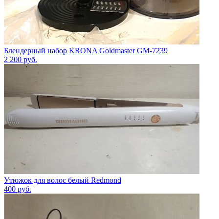
Блендерный набор KRONA Goldmaster GM-7239
2 200
руб.
Утюжок для волос белый Redmond
400
руб.