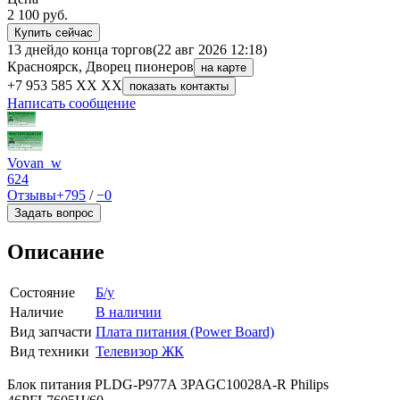
2 100
руб.
Купить сейчас
13 дней
до конца торгов
(22 авг 2026 12:18)
Красноярск, Дворец пионеров
на карте
+7 953 585 XX XX
показать контакты
Написать сообщение
Vovan_w
624
Отзывы
+795
/
−0
Задать вопрос
Описание
Состояние
Б/у
Наличие
В наличии
Вид запчасти
Плата питания (Power Board)
Вид техники
Телевизор ЖК
Блок питания PLDG-P977A 3PAGC10028A-R Philips