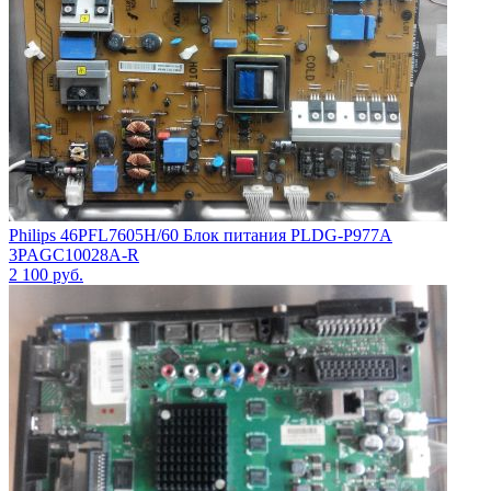
Philips 46PFL7605H/60 Блок питания PLDG-P977A
3PAGC10028A-R
2 100
руб.