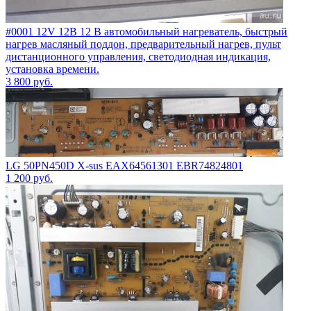
#0001 12V 12В 12 В автомобильный нагреватель, быстрый
нагрев масляный поддон, предварительный нагрев, пульт
дистанционного управления, светодиодная индикация,
установка времени.
3 800
руб.
LG 50PN450D X-sus EAX64561301 EBR74824801
1 200
руб.