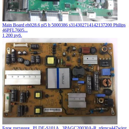
Main Board eh028.6 pl5 b 5000386 s314302714142137200 Philips
46PFL7605...
1 200
руб.
Блок питания , PLDE-S101A , 3PAGC20030A-R, rdenca447wjqz