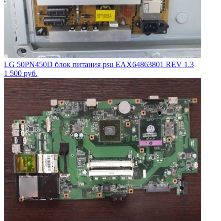
LG 50PN450D блок питания psu EAX64863801 REV 1.3
1 500
руб.