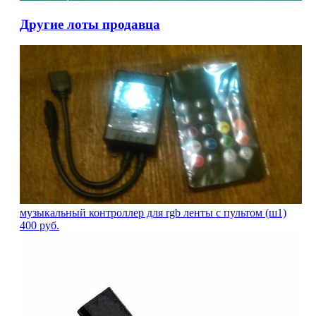
Другие лоты продавца
музыкальный контроллер для rgb ленты с пультом (ш1)
400
руб.