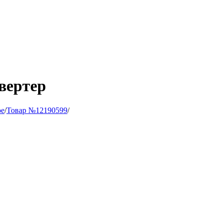
вертер
ое
/
Товар №12190599
/