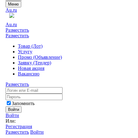
Меню
Au.ru
Au.ru
Разместить
Разместить
Товар (Лот)
Услугу
Промо (Объявление)
Заявку (Тендер)
Новая акция
Вакансию
Разместить
Запомнить
Войти
Войти
Или:
Регистрация
Разместить
Войти