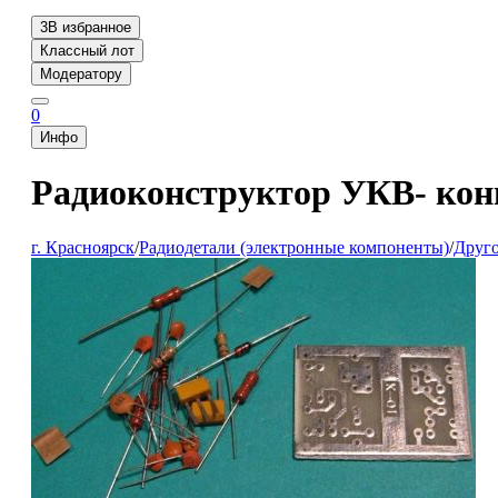
3
В избранное
Классный лот
Модератору
0
Инфо
Радиоконструктор УКВ- кон
г. Красноярск
/
Радиодетали (электронные компоненты)
/
Друг