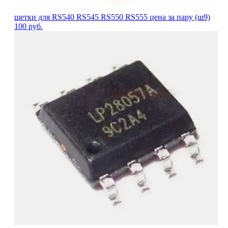
щетки для RS540 RS545 RS550 RS555 цена за пару (ш9)
100
руб.