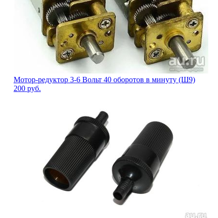
Мотор-редуктор 3-6 Вольт 40 оборотов в минуту (Ш9)
200
руб.