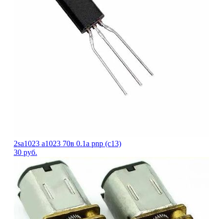
2sa1023 a1023 70в 0.1а pnp (c13)
30
руб.