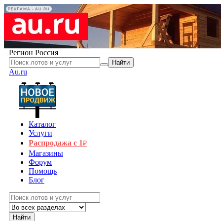
РЕКЛАМА • AU.RU
Регион
Россия
Найти
Au.ru
Каталог
Услуги
Распродажа с 1
₽
Магазины
Форум
Помощь
Блог
Найти