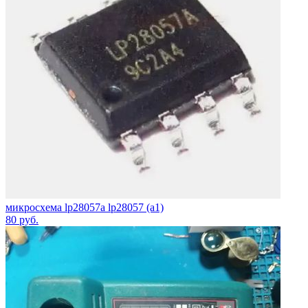
микросхема lp28057a lp28057 (a1)
80
руб.