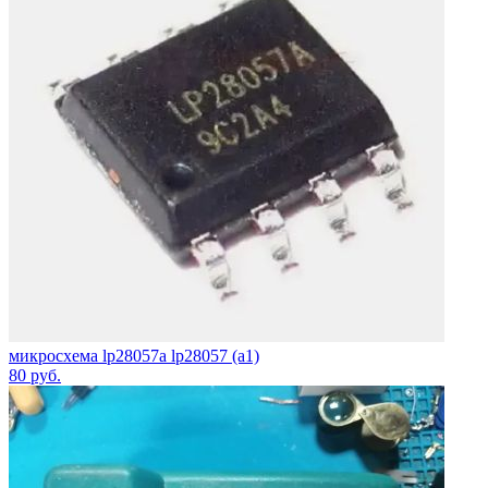
микросхема lp28057a lp28057 (a1)
80
руб.