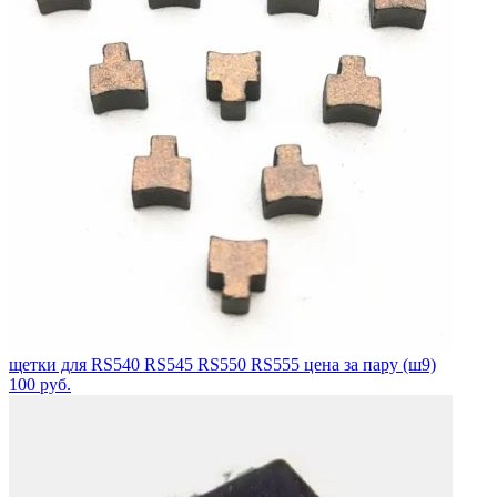
щетки для RS540 RS545 RS550 RS555 цена за пару (ш9)
100
руб.