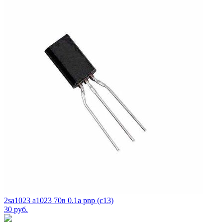
2sa1023 a1023 70в 0.1а pnp (c13)
30
руб.