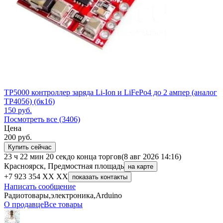
TP5000 контроллер заряда Li-Ion и LiFePo4 до 2 ампер (аналог
TP4056) (бк16)
150
руб.
Посмотреть все (3406)
Цена
200
руб.
Купить сейчас
23 ч 22 мин 20 сек
до конца торгов
(8 авг 2026 14:16)
Красноярск, Предмостная площадь
на карте
+7 923 354 XX XX
показать контакты
Написать сообщение
Радиотовары,электроника,Arduino
О продавце
Все товары