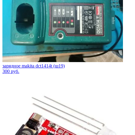
зарядное makita dct1414t (ш19)
300
руб.