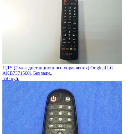
ПДУ (Пульт дистанционного управления) Original LG
AKB73715601 Без задн...
550
руб.