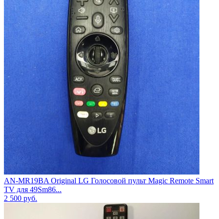
AN-MR19BA Original LG Голосовой пульт Magic Remote Smart
TV для 49Sm86...
2 500
руб.