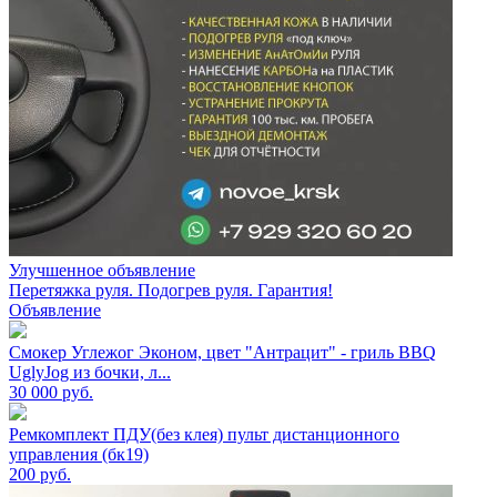
Улучшенное объявление
Перетяжка руля. Подогрев руля. Гарантия!
Объявление
Смокер Углежог Эконом, цвет "Антрацит" - гриль BBQ
UglyJog из бочки, л...
30 000
руб.
Ремкомплект ПДУ(без клея) пульт дистанционного
управления (бк19)
200
руб.