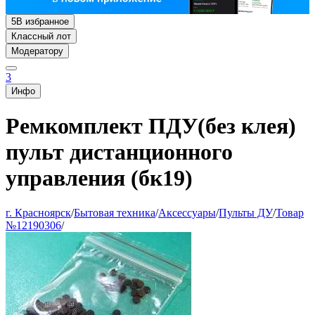
5
В избранное
Классный лот
Модератору
3
Инфо
Ремкомплект ПДУ(без клея)
пульт дистанционного
управления (бк19)
г. Красноярск
/
Бытовая техника
/
Аксессуары
/
Пульты ДУ
/
Товар
№12190306
/