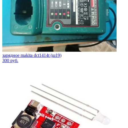
зарядное makita dct1414t (ш19)
300
руб.