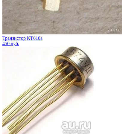
Транзистор КТ610а
450
руб.