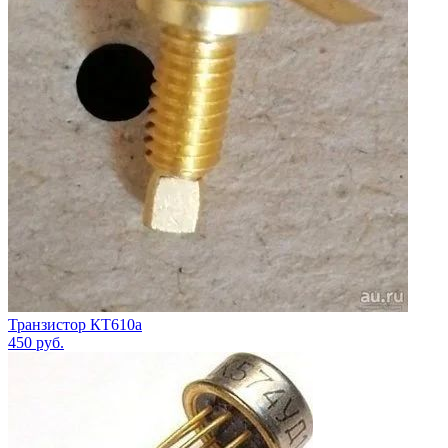
Транзистор КТ610а
450
руб.