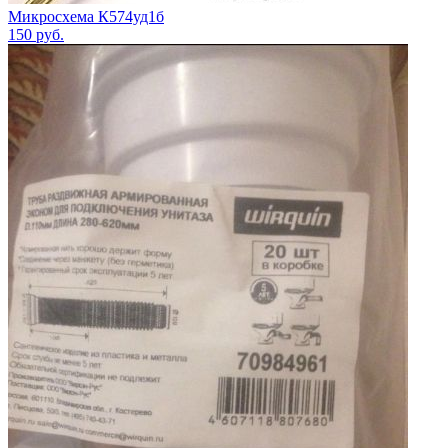
Микросхема К574уд1б
150
руб.