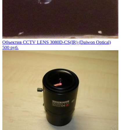
Объектив CCTV LENS 3080D-CS(IR) (Daiwon Optical)
500
руб.