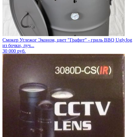
Смокер Углежог Эконом, цвет "Графит" - гриль BBQ UglyJog
из бочки, луч...
30 000
руб.