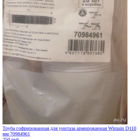
Труба гофрированная для унитаза армированная Wirquin D110
мм 70984961
250
руб.