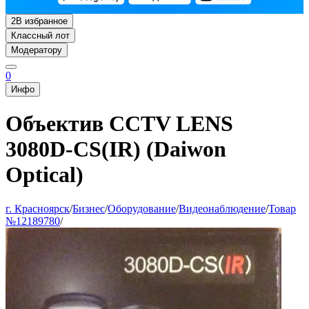
2
В избранное
Классный лот
Модератору
0
Инфо
Объектив CCTV LENS
3080D-CS(IR) (Daiwon
Optical)
г. Красноярск
/
Бизнес
/
Оборудование
/
Видеонаблюдение
/
Товар
№12189780
/