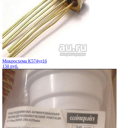
Микросхема К574уд1б
150
руб.